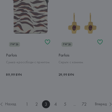
FW'26
FW'26
Parfois
Parfois
Сумка-кроссбоди с принтом
Серьги с камнем
89,99 BYN
29,99 BYN
1
2
3
4
5
...
72
Назад
Вперед