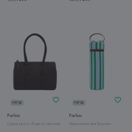
FW'26
FW'26
Parfois
Parfois
Сумка кросс-боди из текстиля
Термочехол для бутылки