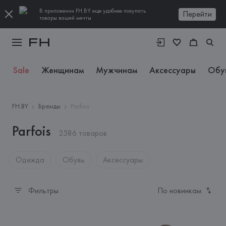
В приложении FH.BY еще удобнее покупать
Перейти
товары вашей мечты
Sale
Женщинам
Мужчинам
Аксессуары
Обу
FH.BY
Бренды
Parfois
Parfois
2586 товаров
Одежда
Обувь
Аксессуары
Фильтры
По новинкам