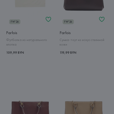
FW'26
FW'26
Parfois
Parfois
Футболка из натурального
Сумка-тоут из искусственной
хлопка
кожи
109,99 BYN
119,99 BYN