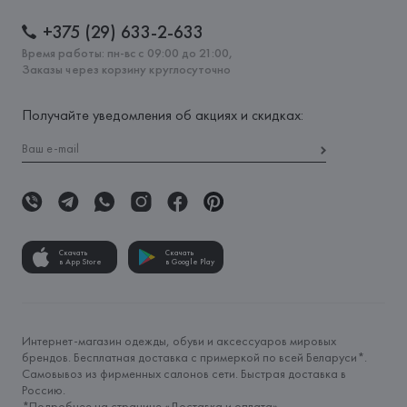
+375 (29) 633-2-633
Время работы: пн-вс с 09:00 до 21:00,
Заказы через корзину круглосуточно
Получайте уведомления об акциях и скидках:
Скачать
Скачать
в App Store
в Google Play
Интернет-магазин одежды, обуви и аксессуаров мировых
брендов. Бесплатная доставка с примеркой по всей Беларуси*.
Самовывоз из фирменных салонов сети. Быстрая доставка в
Россию.
*Подробнее на странице «
Доставка и оплата
»