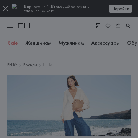
В приложении FH.BY еще удобнее покупать
Перейти
товары вашей мечты
Sale
Женщинам
Мужчинам
Аксессуары
Обу
FH.BY
Бренды
Liu Jo