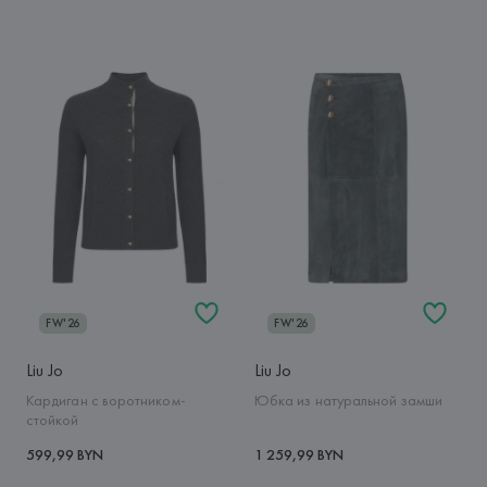
FW'26
FW'26
Liu Jo
Liu Jo
Кардиган с воротником-
Юбка из натуральной замши
стойкой
599,99 BYN
1 259,99 BYN