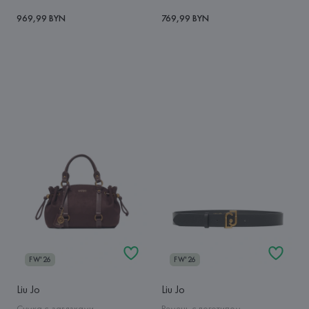
969,99 BYN
769,99 BYN
FW'26
FW'26
Liu Jo
Liu Jo
Сумка с завязками
Ремень с логотипом