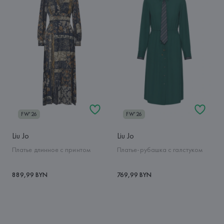
FW'26
FW'26
Liu Jo
Liu Jo
Платье длинное с принтом
Платье-рубашка с галстуком
889,99 BYN
769,99 BYN