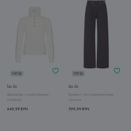
FW'26
FW'26
Liu Jo
Liu Jo
Джемпер с воротником-
Брюки с асссиметричным
стойкой
поясом
649,99 BYN
599,99 BYN