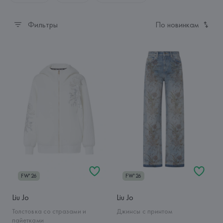
Фильтры
По новинкам
FW'26
FW'26
Liu Jo
Liu Jo
Толстовка со стразами и
Джинсы с принтом
пайетками