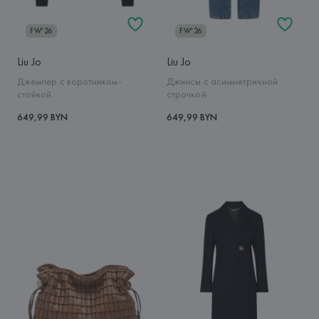
FW'26
FW'26
Liu Jo
Liu Jo
Джемпер с воротником-
Джинсы с асимметричной
стойкой
строчкой
649,99 BYN
649,99 BYN