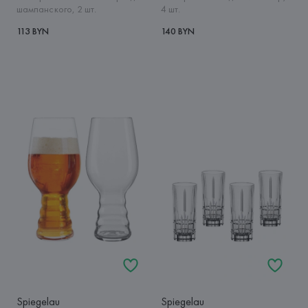
шампанского, 2 шт.
4 шт.
113 BYN
140 BYN
Spiegelau
Spiegelau