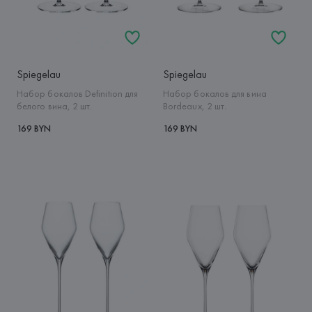
Spiegelau
Spiegelau
Набор бокалов Definition для
Набор бокалов для вина
белого вина, 2 шт.
Bordeaux, 2 шт.
169 BYN
169 BYN