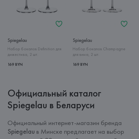
Spiegelau
Spiegelau
Набор бокалов Definition для
Набор бокалов Champagne
дижестива, 2 шт.
для вина, 2 шт.
169 BYN
169 BYN
Официальный каталог
Spiegelau в Беларуси
Официальный интернет-магазин бренда  
Spiegelau
 в Минске предлагает на выбор 