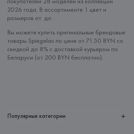
покупателей 28 моделей из коллекций 
2026 года. В ассортименте 1 цвет и  
размеров от  до . 
Вы можете купить оригинальные брендовые 
товары Spiegelau по цене от 71.50 BYN со 
скидкой до 8% c доставкой курьером по 
Беларуси (от 200 BYN бесплатно).
Популярные категории