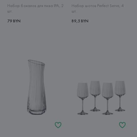
Набор бокалов для пива IPA, 2
Набор шотов Perfect Serve, 4
шт.
шт.
79 BYN
89,5 BYN