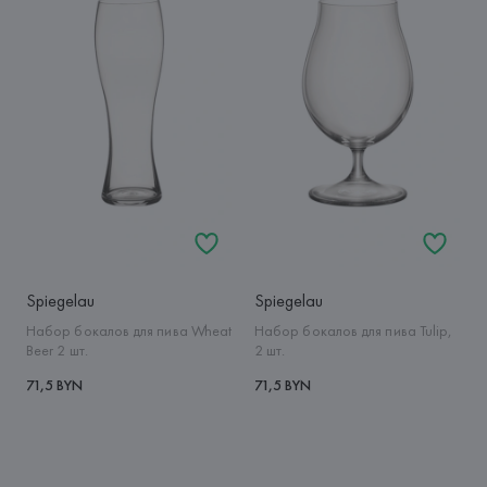
Spiegelau
Spiegelau
Набор бокалов для пива Wheat
Набор бокалов для пива Tulip,
Beer 2 шт.
2 шт.
71,5 BYN
71,5 BYN