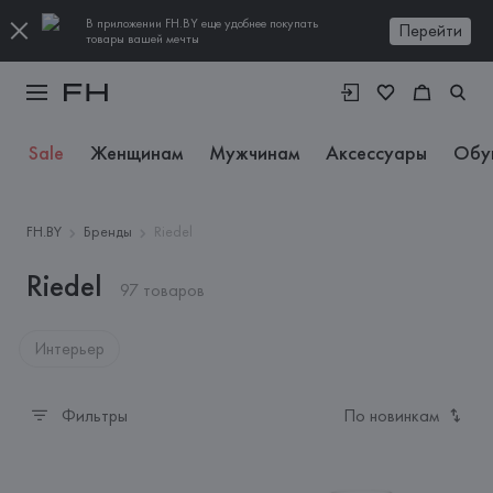
В приложении FH.BY еще удобнее покупать
Перейти
товары вашей мечты
Sale
Женщинам
Мужчинам
Аксессуары
Обу
FH.BY
Бренды
Riedel
Riedel
97 товаров
Интерьер
Фильтры
По новинкам