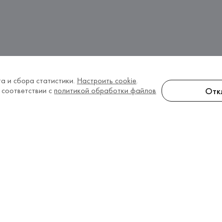
а и сбора статистики.
Настроить cookie
.
Отк
 соответствии с
политикой обработки файлов
ord в Беларуси
aterford
 в Минске предлагает на выбор покупате
ZE до ONE SIZE. 
товары Waterford по цене от 909.00 BYN  c дос