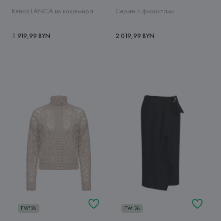
Кепка LANCIA из кашемира
Серьги с фианитами
1 919,99 BYN
2 019,99 BYN
FW'26
FW'26