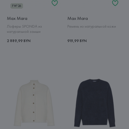
FW'26
Max Mara
Max Mara
Лоферы SPONDA из
Ремень из натуральной кожи
натуральной замши
2 889,99 BYN
919,99 BYN