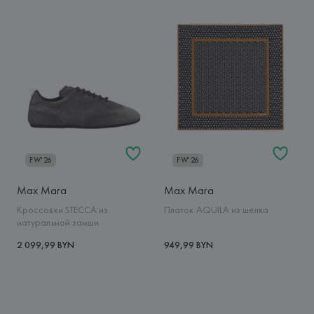
FW'26
FW'26
Max Mara
Max Mara
Кроссовки STECCA из
Платок AQUILA из шелка
натуральной замши
2 099,99 BYN
949,99 BYN