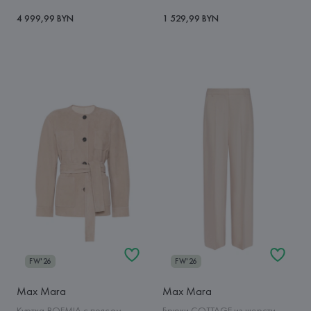
4 999,99 BYN
1 529,99 BYN
FW'26
FW'26
Max Mara
Max Mara
Куртка BOEMIA с поясом
Брюки COTTAGE из шерсти