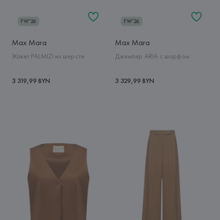
FW'26
FW'26
Max Mara
Max Mara
Жакет PALMIZI из шерсти
Джемпер ARIA с шарфом
3 319,99 BYN
3 329,99 BYN