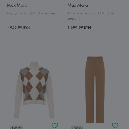
Max Mara
Max Mara
Кардиган QUARTO вязаный
Юбка-карандаш FENICE из
шерсти
1 959,99 BYN
1 699,99 BYN
FW'26
FW'26