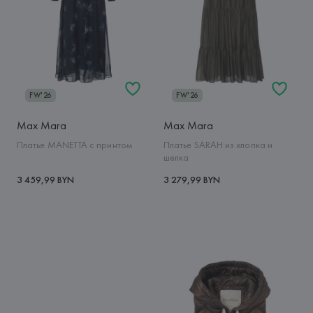
FW'26
FW'26
Max Mara
Max Mara
Платье MANETTA с принтом
Платье SARAH из хлопка и
шелка
3 459,99 BYN
3 279,99 BYN