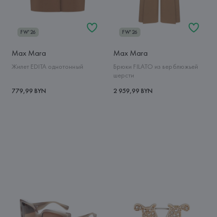
FW'26
FW'26
Max Mara
Max Mara
Жилет EDITA однотонный
Брюки FILATO из верблюжьей
шерсти
779,99 BYN
2 959,99 BYN