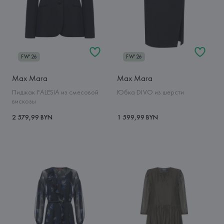
FW'26
FW'26
Max Mara
Max Mara
Пиджак FALESIA из смесовой
Юбка DIVO из шерсти
вискозы
2 579,99 BYN
1 599,99 BYN