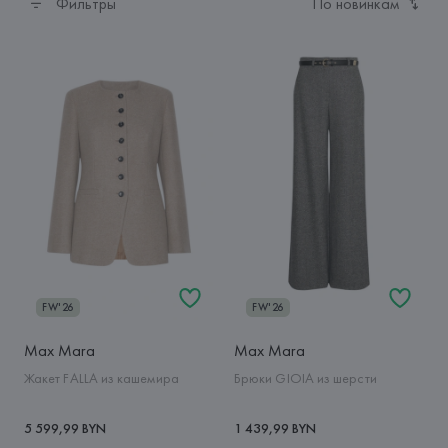
Фильтры
По новинкам
FW'26
FW'26
Max Mara
Max Mara
Жакет FALLA из кашемира
Брюки GIOIA из шерсти
5 599,99 BYN
1 439,99 BYN