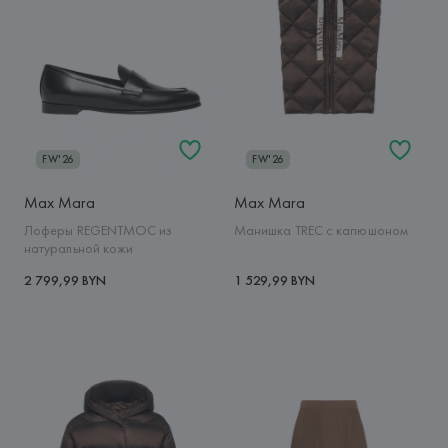
FW'26
FW'26
Max Mara
Max Mara
Лоферы REGENTMOC из
Манишка TREC с капюшоном
натуральной кожи
2 799,99 BYN
1 529,99 BYN