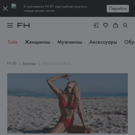
В приложении FH.BY еще удобнее покупать
Перейти
товары вашей мечты
Sale
Женщинам
Мужчинам
Аксессуары
Обу
FH.BY
Бренды
PARAMIDONNA