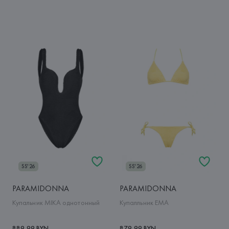
SS'26
SS'26
PARAMIDONNA
PARAMIDONNA
Купальник MIKA однотонный
Купалльник EMA
889,99 BYN
879,99 BYN