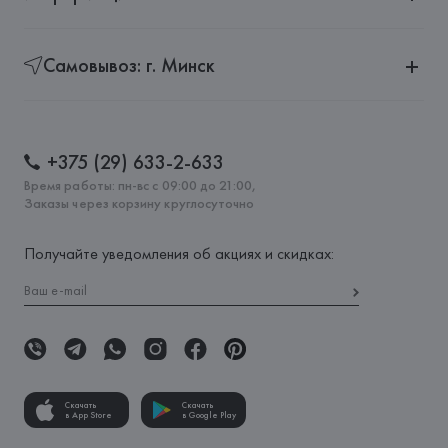
Самовывоз: г. Минск
+375 (29) 633-2-633
Время работы: пн-вс с 09:00 до 21:00,
Заказы через корзину круглосуточно
Получайте уведомления об акциях и скидках:
Скачать
Скачать
в App Store
в Google Play