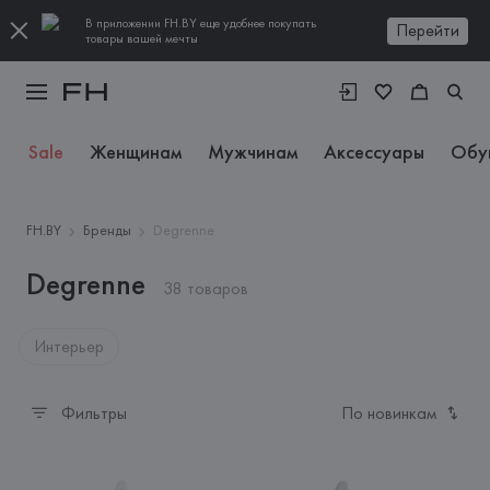
В приложении FH.BY еще удобнее покупать
Перейти
товары вашей мечты
Sale
Женщинам
Мужчинам
Аксессуары
Обу
FH.BY
Бренды
Degrenne
Degrenne
38 товаров
Интерьер
Фильтры
По новинкам