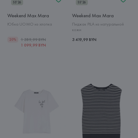
SS'26
SS'26
Weekend Max Mara
Weekend Max Mara
Юбка UOMO из хлопка
Пиджак PILA из натуральной
кожи
1 389,99 BYN
3 419,99 BYN
20%
1 099,99 BYN