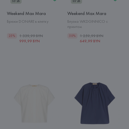
SS'26
SS'26
Weekend Max Mara
Weekend Max Mara
Брюки DONARE в клетку
Блузка WKDGINNICO с
принтом
1 339,99 BYN
1 259,99 BYN
25%
50%
999,99 BYN
649,99 BYN