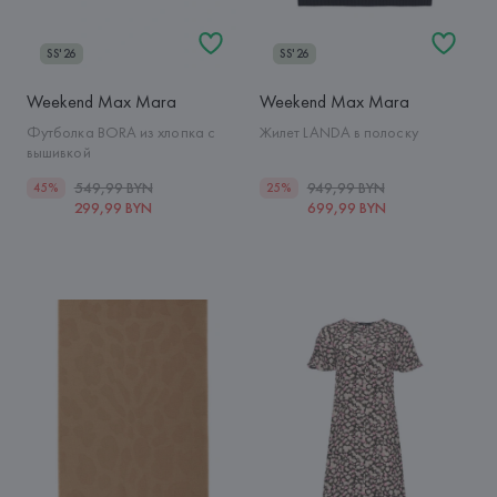
SS'26
SS'26
Weekend Max Mara
Weekend Max Mara
Футболка BORA из хлопка с
Жилет LANDA в полоску
вышивкой
549,99 BYN
949,99 BYN
45%
25%
299,99 BYN
699,99 BYN