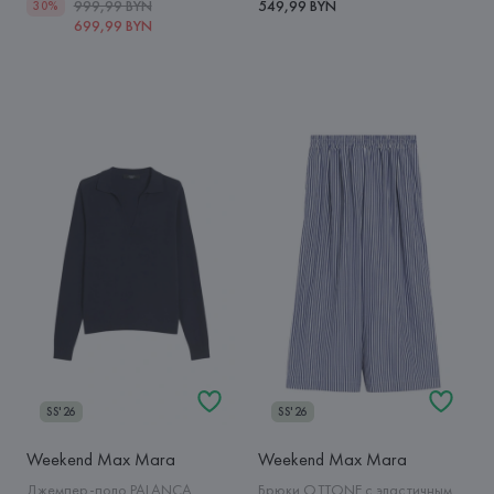
999,99 BYN
549,99 BYN
30%
699,99 BYN
SS'26
SS'26
Weekend Max Mara
Weekend Max Mara
Джемпер-поло PALANCA
Брюки OTTONE с эластичным