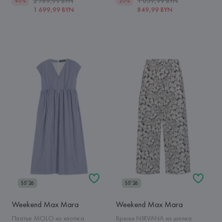
2 789,99 BYN
1 059,99 BYN
40%
20%
1 699,99 BYN
849,99 BYN
SS'26
SS'26
Weekend Max Mara
Weekend Max Mara
Платье MOLO из хлопка
Брюки NIRVANA из шелка