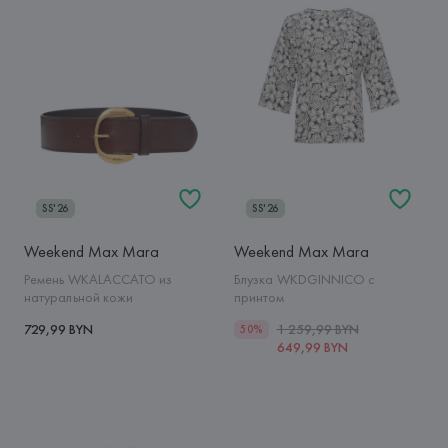
SS'26
SS'26
Weekend Max Mara
Weekend Max Mara
Ремень WKALACCATO из
Блузка WKDGINNICO с
натуральной кожи
принтом
729,99 BYN
1 259,99 BYN
50%
649,99 BYN