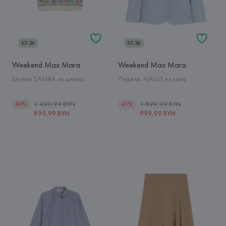
SS'26
SS'26
Weekend Max Mara
Weekend Max Mara
Блузка SAMBA из шелка
Пиджак NALUT из льна
1 499,99 BYN
1 899,99 BYN
40%
45%
899,99 BYN
999,99 BYN