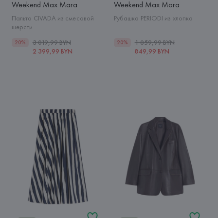
Weekend Max Mara
Weekend Max Mara
Пальто CIVADA из смесовой
Рубашка PERIODI из хлопка
шерсти
3 019,99 BYN
1 059,99 BYN
20%
20%
2 399,99 BYN
849,99 BYN