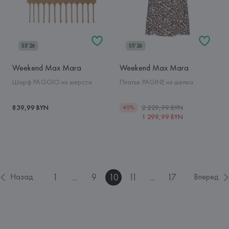
SS'26
SS'26
Weekend Max Mara
Weekend Max Mara
Шарф PAGGIO из шерсти
Платье PAGINE из шелка
839,99 BYN
2 229,99 BYN
40%
1 299,99 BYN
1
...
9
10
11
...
17
Назад
Вперед