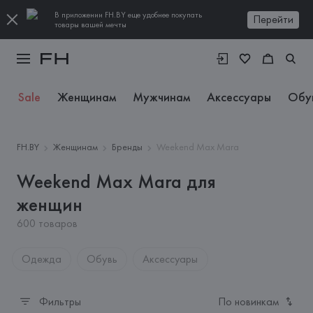
В приложении FH.BY еще удобнее покупать
Перейти
товары вашей мечты
Sale
Женщинам
Мужчинам
Аксессуары
Обу
FH.BY
Женщинам
Бренды
Weekend Max Mara
Weekend Max Mara для
женщин
600 товаров
Одежда
Обувь
Аксессуары
Фильтры
По новинкам