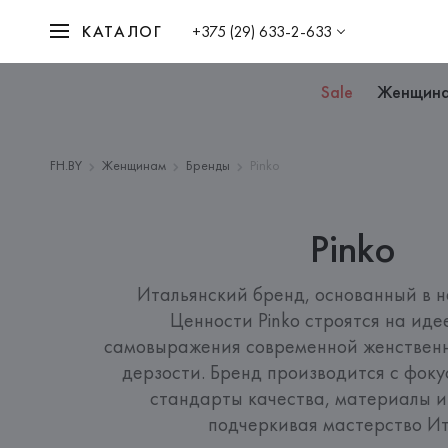
КАТАЛОГ
+375 (29) 633-2-633
Sale
Женщин
FH.BY
Женщинам
Бренды
Pinko
Pinko
Итальянский бренд, основанный в на
Ценности Pinko строятся на иде
самовыражения современной женственно
дерзости. Бренд производится с фоку
стандарты качества, материалы и 
подчеркивая мастерство И