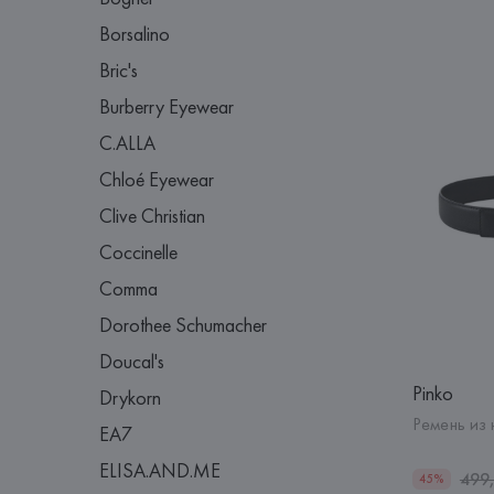
Borsalino
Bric's
Burberry Eyewear
C.ALLA
Chloé Eyewear
Clive Christian
Coccinelle
Comma
Dorothee Schumacher
Doucal's
Pinko
Drykorn
Ремень из
EA7
ELISA.AND.ME
499
45%