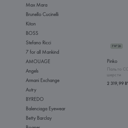
Max Mara
Brunello Cucinelli
Kiton
BOSS
Stefano Ricci
FW'26
7 for all Mankind
Pinko
AMOUAGE
Пальто C
Angels
шерсти
Armani Exchange
2 319,99 
Autry
BYREDO
Balenciaga Eyewear
Betty Barclay
Bogner