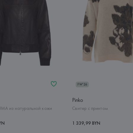
FW'26
Pinko
UMA из натуральной кожи
Свитер с принтом
BYN
1 339,99 BYN