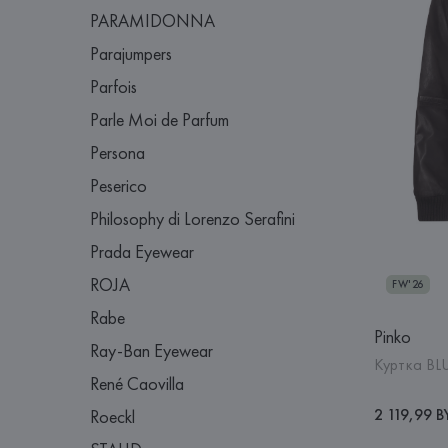
PARAMIDONNA
Parajumpers
Parfois
Parle Moi de Parfum
Persona
Peserico
Philosophy di Lorenzo Serafini
Prada Eyewear
ROJA
FW'26
Rabe
Pinko
Ray-Ban Eyewear
Куртка BL
René Caovilla
2 119,99 
Roeckl