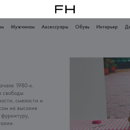
ам
Мужчинам
Аксессуары
Обувь
Интерьер
Д
чале 1980-х. 
е свободы 
сти, смелости и 
сом на высокие 
фурнитуру, 
талии.