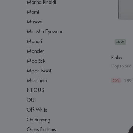
Marina Rinaldi
Marni
Missoni
Miu Miu Eyewear
Monari
SS'26
Moncler
Pinko
MooRER
Портмоне 
Moon Boot
Moschino
589
50%
NEOUS
OUI
Off-White
On Running
Orens Parfums