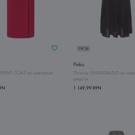
FW'26
Pinko
OVENT COAT из смесовой
Платье LENINGRADO из сме
шерсти
BYN
1 149,99 BYN