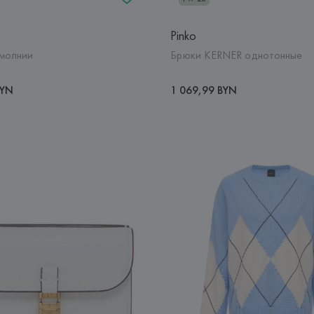
Pinko
 молнии
Брюки KERNER однотонные
BYN
1 069,99 BYN