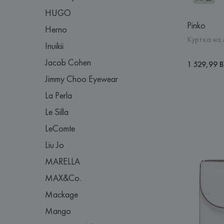
HUGO
Pinko
Herno
Куртка на
Inuikii
Jacob Cohen
1 529,99 
Jimmy Choo Eyewear
La Perla
Le Silla
LeComte
Liu Jo
MARELLA
MAX&Co.
Mackage
Mango