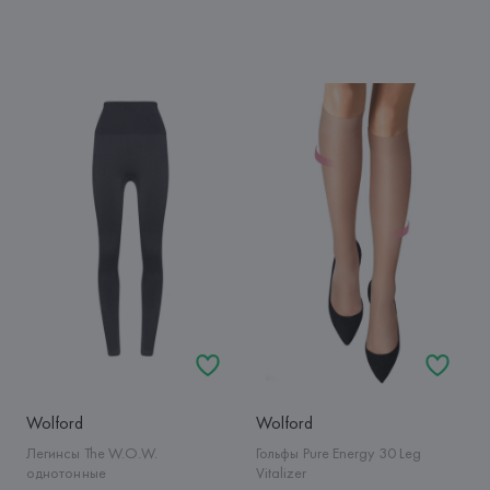
Wolford
Wolford
Легинсы The W.O.W.
Гольфы Pure Energy 30 Leg
однотонные
Vitalizer