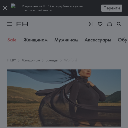
В приложении FH.BY еще удобнее покупать
Перейти
товары вашей мечты
Sale
Женщинам
Мужчинам
Аксессуары
Обу
FH.BY
Женщинам
Бренды
Wolford