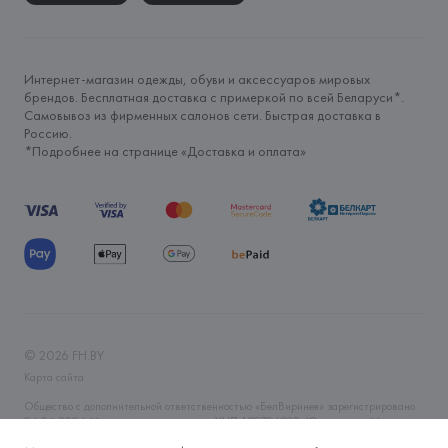
Интернет-магазин одежды, обуви и аксессуаров мировых
брендов. Бесплатная доставка с примеркой по всей Беларуси*.
Самовывоз из фирменных салонов сети. Быстрая доставка в
Россию.
*Подробнее на странице «
Доставка и оплата
»
©
2026
FH.BY
Карта сайта
Общество с дополнительной ответственностью «БелВиринея» зарегистрировано
06.04.2006 Минским горисполкомом. УНП 190706320. Юр.адрес: г. Минск, ул.
Немига, 5, пом. 39. Интернет-магазин fh.by зарегистрирован в Торговом реестре