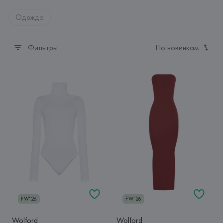
Одежда
Фильтры
По новинкам
FW'26
FW'26
Wolford
Wolford