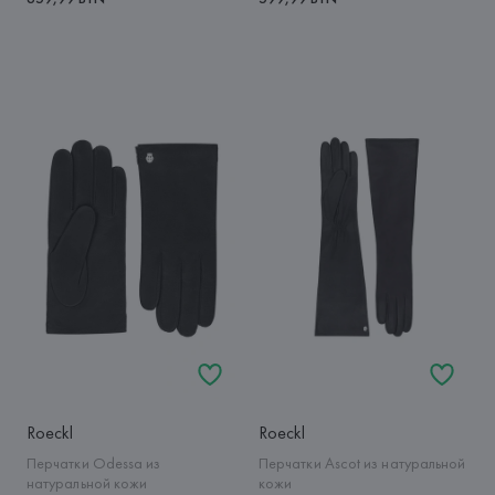
Roeckl
Roeckl
Перчатки Odessa из
Перчатки Ascot из натуральной
натуральной кожи
кожи