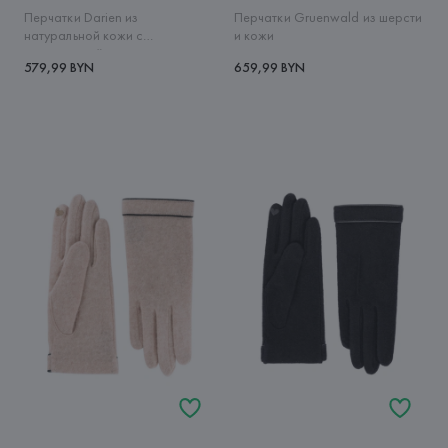
Перчатки Darien из
Перчатки Gruenwald из шерсти
натуральной кожи с
и кожи
прострочкой
579,99 BYN
659,99 BYN