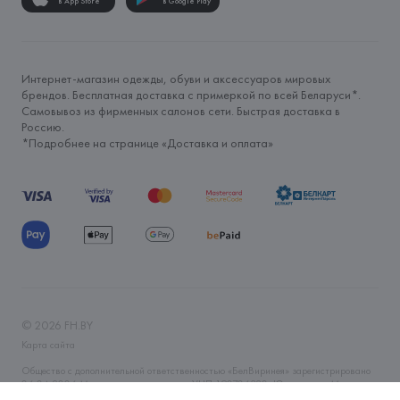
в App Store
в Google Play
Интернет-магазин одежды, обуви и аксессуаров мировых
брендов. Бесплатная доставка с примеркой по всей Беларуси*.
Самовывоз из фирменных салонов сети. Быстрая доставка в
Россию.
*Подробнее на странице «
Доставка и оплата
»
©
2026
FH.BY
Карта сайта
Общество с дополнительной ответственностью «БелВиринея» зарегистрировано
06.04.2006 Минским горисполкомом. УНП 190706320. Юр.адрес: г. Минск, ул.
Немига, 5, пом. 39. Интернет-магазин fh.by зарегистрирован в Торговом реестре