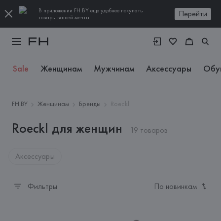
В приложении FH.BY еще удобнее покупать
Перейти
товары вашей мечты
Sale
Женщинам
Мужчинам
Аксессуары
Обу
FH.BY
Женщинам
Бренды
Roeckl
Roeckl для женщин
19 товаров
Аксессуары
Фильтры
По новинкам