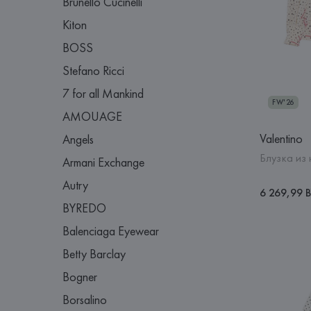
Brunello Cucinelli
Kiton
BOSS
Stefano Ricci
7 for all Mankind
FW'26
AMOUAGE
Valentino
Angels
Блузка из
Armani Exchange
Autry
6 269,99 
BYREDO
Balenciaga Eyewear
Betty Barclay
Bogner
Borsalino