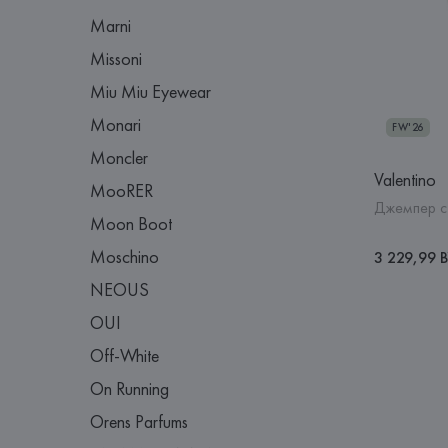
Marni
Missoni
Miu Miu Eyewear
Monari
FW'26
Moncler
Valentino
MooRER
Джемпер с
Moon Boot
Moschino
3 229,99 
NEOUS
OUI
Off-White
On Running
Orens Parfums