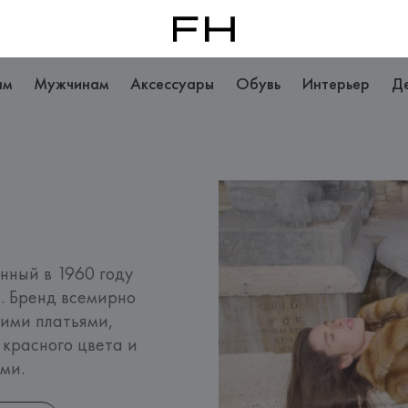
ам
Мужчинам
Аксессуары
Обувь
Интерьер
Д
ный в 1960 году 
 Бренд всемирно 
ими платьями, 
красного цвета и 
ми.