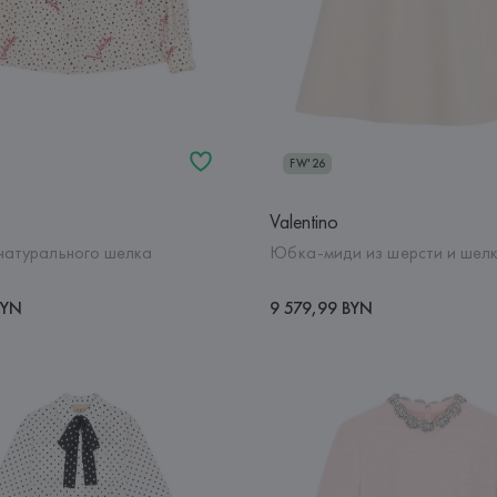
FW'26
Valentino
 натурального шелка
Юбка-миди из шерсти и шел
BYN
9 579,99 BYN