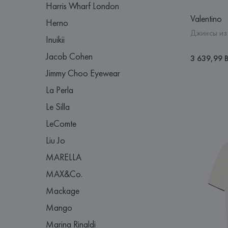
Harris Wharf London
Valentino
Herno
Джинсы из
Inuikii
Jacob Cohen
3 639,99 
Jimmy Choo Eyewear
La Perla
Le Silla
LeComte
Liu Jo
MARELLA
MAX&Co.
Mackage
Mango
Marina Rinaldi