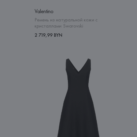
Valentino
Ремень из натуральной кожи с
кристаллами Swarovski
2 719,99 BYN