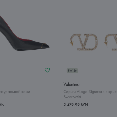
FW'26
Valentino
натуральной кожи
Серьги VLogo Signature с кри
Swarovski
BYN
2 479,99 BYN