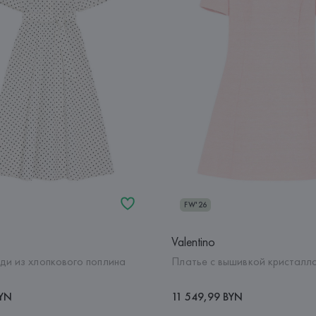
FW'26
Valentino
ди из хлопкового поплина
Платье с вышивкой кристалл
BYN
11 549,99 BYN