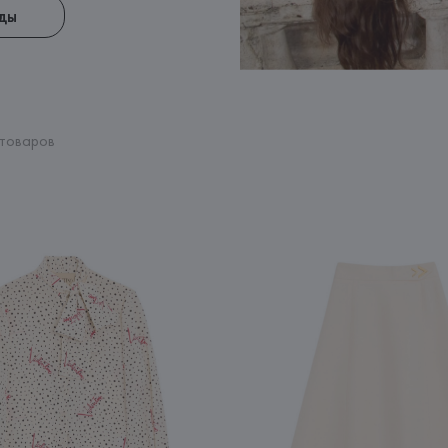
ды
 товаров