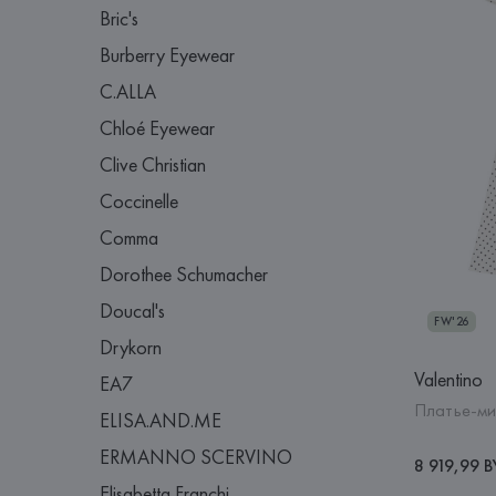
Bric's
Burberry Eyewear
C.ALLA
Chloé Eyewear
Clive Christian
Coccinelle
Comma
Dorothee Schumacher
Doucal's
FW'26
Drykorn
Valentino
EA7
Платье-ми
ELISA.AND.ME
ERMANNO SCERVINO
8 919,99 
Elisabetta Franchi