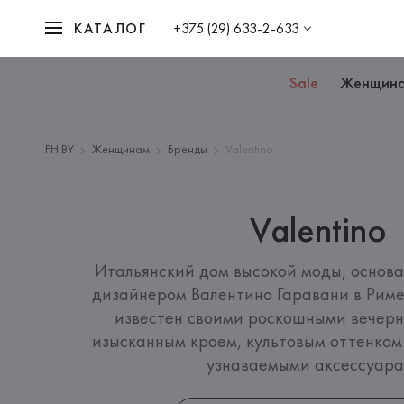
КАТАЛОГ
+375 (29) 633-2-633
Sale
Женщин
FH.BY
Женщинам
Бренды
Valentino
Valentino
Итальянский дом высокой моды, основан
дизайнером Валентино Гаравани в Риме.
известен своими роскошными вечерн
изысканным кроем, культовым оттенком 
узнаваемыми аксессуара