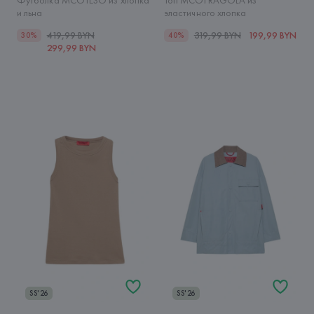
Футболка MCOTESO из хлопка
Топ MCOFRAGOLA из
и льна
эластичного хлопка
419,99 BYN
319,99 BYN
199,99 BYN
30%
40%
299,99 BYN
SS'26
SS'26