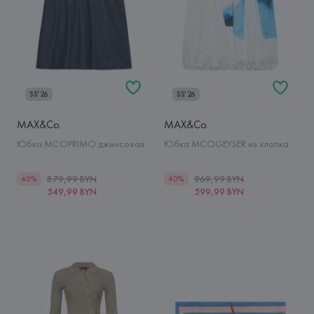
SS'26
SS'26
MAX&Co.
MAX&Co.
Юбка MCOPRIMO джинсовая
Юбка MCOGEYSER из хлопка
879,99 BYN
969,99 BYN
40%
40%
549,99 BYN
599,99 BYN