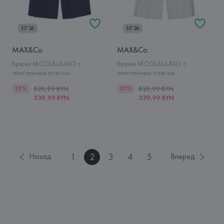
SS'26
SS'26
MAX&Co.
MAX&Co.
Брюки MCOULULATO с
Брюки MCOULULATO с
эластичным поясом
эластичным поясом
829,99 BYN
829,99 BYN
35%
35%
539,99 BYN
539,99 BYN
1
2
3
4
5
Назад
Вперед