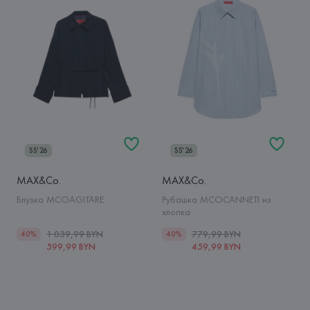
SS'26
SS'26
MAX&Co.
MAX&Co.
Блузка MCOAGITARE
Рубашка MCOCANNETI из
хлопка
1 039,99 BYN
779,99 BYN
40%
40%
599,99 BYN
459,99 BYN