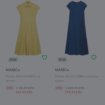
SS'26
SS'26
MAX&Co.
MAX&Co.
Платье MCOGIORNO из
Платье MCOCOLIBRI из хлопка
хлопка
и льна
1 119,99 BYN
1 039,99 BYN
50%
25%
569,99 BYN
799,99 BYN