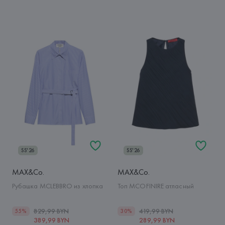
SS'26
SS'26
MAX&Co.
MAX&Co.
Рубашка MCLEBBRO из хлопка
Топ MCOFINIRE атласный
829,99 BYN
419,99 BYN
55%
30%
389,99 BYN
289,99 BYN