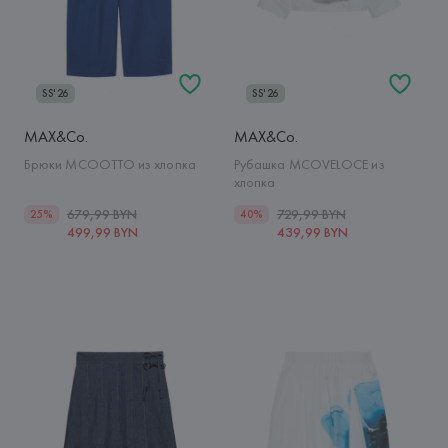
SS'26
SS'26
MAX&Co.
MAX&Co.
Брюки MCOOTTO из хлопка
Рубашка MCOVELOCE из
хлопка
679,99 BYN
729,99 BYN
25%
40%
499,99 BYN
439,99 BYN