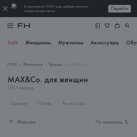
В приложении FH.BY еще удобнее покупать
Перейти
товары вашей мечты
Sale
Женщинам
Мужчинам
Аксессуары
Обу
FH.BY
Женщинам
Бренды
MAX&Co.
MAX&Co. для женщин
150 товаров
Одежда
Обувь
Аксессуары
Фильтры
По новинкам