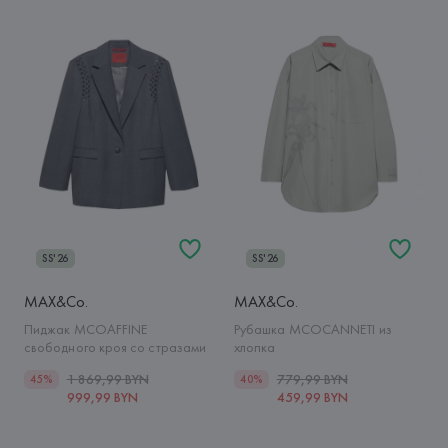
SS'26
SS'26
MAX&Co.
MAX&Co.
Пиджак MCOAFFINE
Рубашка MCOCANNETI из
свободного кроя со стразами
хлопка
1 869,99 BYN
779,99 BYN
45%
40%
999,99 BYN
459,99 BYN