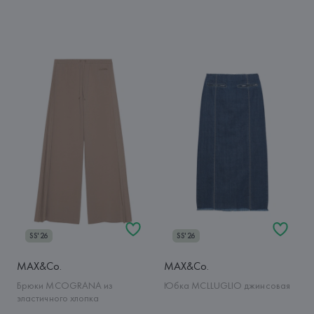
SS'26
SS'26
MAX&Co.
MAX&Co.
Брюки MCOGRANA из
Юбка MCLLUGLIO джинсовая
эластичного хлопка