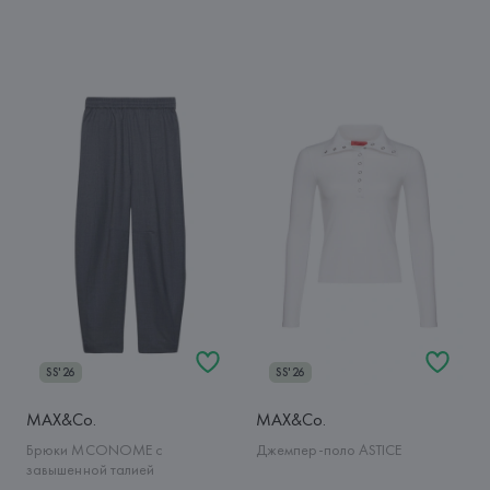
SS'26
SS'26
MAX&Co.
MAX&Co.
Брюки MCONOME с
Джемпер-поло ASTICE
завышенной талией