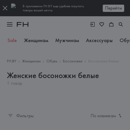
В приложении FH.BY еще удобнее покупать
Перейти
товары вашей мечты
Sale
Женщинам
Мужчинам
Аксессуары
Обу
FH.BY
Женщинам
Обувь
Босоножки
Босоножки белые
Женские босоножки белые
1 товар
Фильтры
По новинкам