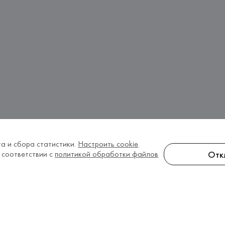
а и сбора статистики.
Настроить cookie
.
Отк
 соответствии с
политикой обработки файлов
е
Босоножки на высоком каблуке
Босоножки на шпильке