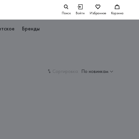
Поиск
Войти
Избранное
Корзина
етское
Бренды
Сортировка:
По новинкам