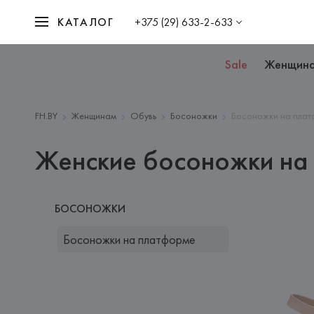
КАТАЛОГ
+375 (29) 633-2-633
Sale
Женщин
FH.BY
Женщинам
Обувь
Босоножки
Босоножки на пла
Женские босоножки на
БОСОНОЖКИ
Босоножки на платформе