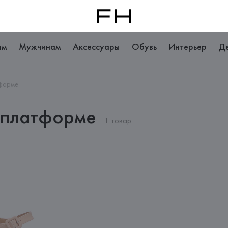
ам
Мужчинам
Аксессуары
Обувь
Интерьер
Д
тформе
 платформе
1 товар