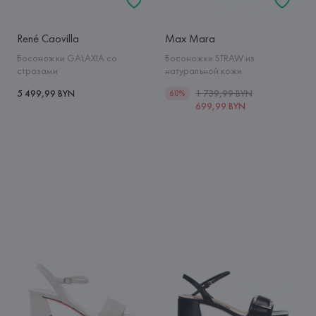
René Caovilla
Max Mara
Босоножки GALAXIA со
Босоножки STRAW из
стразами
натуральной кожи
5 499,99 BYN
1 739,99 BYN
60%
699,99 BYN