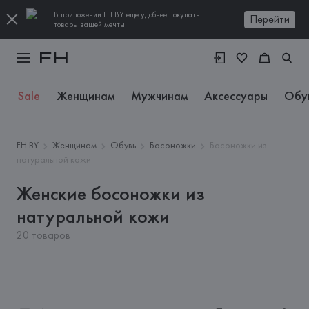
В приложении FH.BY еще удобнее покупать
Перейти
товары вашей мечты
Sale
Женщинам
Мужчинам
Аксессуары
Обу
FH.BY
Женщинам
Обувь
Босоножки
Босоножки из
натуральной кожи
Женские босоножки из
натуральной кожи
20 товаров