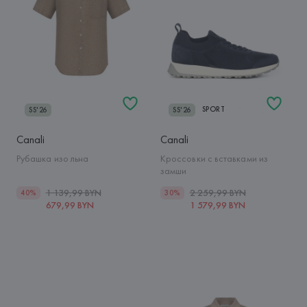
SPORT
SS'26
SS'26
Canali
Canali
Рубашка изо льна
Кроссовки с вставками из
замши
1 139,99 BYN
2 259,99 BYN
40%
30%
679,99 BYN
1 579,99 BYN