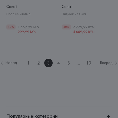
Canali
Canali
Поло из хлопка
Пиджак из льна
1 669,99 BYN
7 779,99 BYN
40%
40%
999,99 BYN
4 669,99 BYN
1
2
3
4
5
...
10
Назад
Вперед
Популярные категории