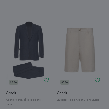
SS'26
SS'26
Canali
Canali
Костюм Travel из шерсти и
Шорты из натурального льна
шелка