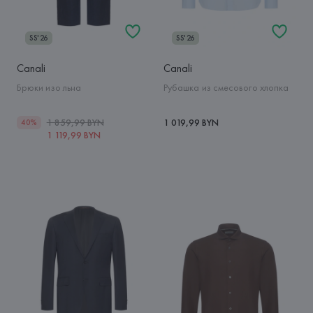
SS'26
SS'26
Canali
Canali
Брюки изо льна
Рубашка из смесового хлопка
1 859,99 BYN
1 019,99 BYN
40%
1 119,99 BYN