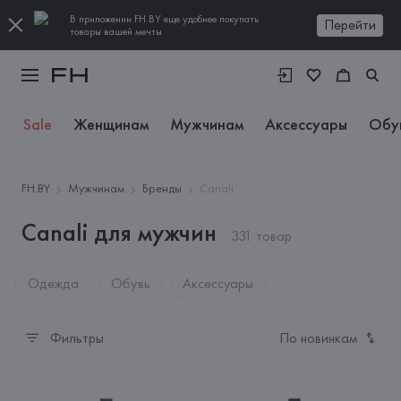
В приложении FH.BY еще удобнее покупать
Перейти
товары вашей мечты
Sale
Женщинам
Мужчинам
Аксессуары
Обу
FH.BY
Мужчинам
Бренды
Canali
Canali для мужчин
331 товар
Одежда
Обувь
Аксессуары
Фильтры
По новинкам