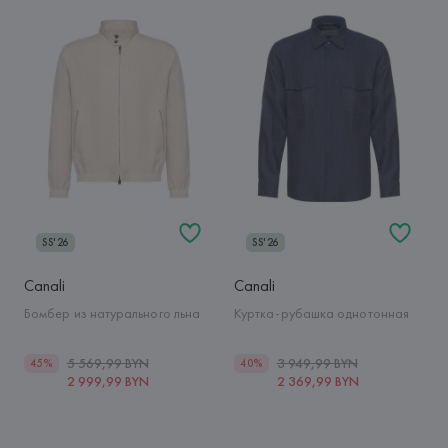
SS'26
SS'26
Canali
Canali
Бомбер из натурального льна
Куртка-рубашка однотонная
5 569,99 BYN
3 949,99 BYN
45%
40%
2 999,99 BYN
2 369,99 BYN