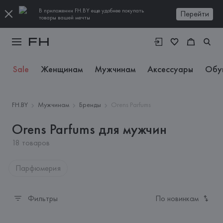
В приложении FH.BY еще удобнее покупать
Перейти
товары вашей мечты
Sale
Женщинам
Мужчинам
Аксессуары
Обу
FH.BY
Мужчинам
Бренды
Orens Parfums
Orens Parfums для мужчин
18 товаров
Парфюмерия
Фильтры
По новинкам