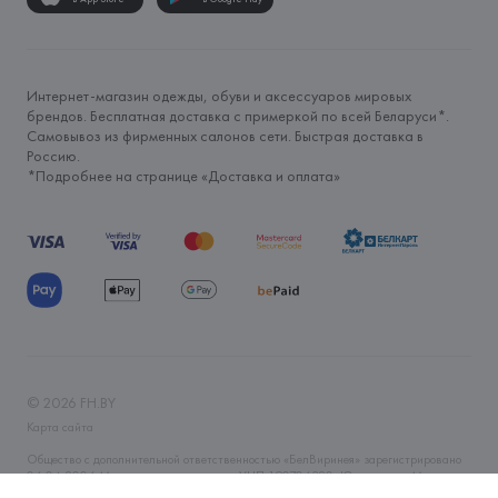
Интернет-магазин одежды, обуви и аксессуаров мировых
брендов. Бесплатная доставка с примеркой по всей Беларуси*.
Самовывоз из фирменных салонов сети. Быстрая доставка в
Россию.
*Подробнее на странице «
Доставка и оплата
»
©
2026
FH.BY
Карта сайта
Общество с дополнительной ответственностью «БелВиринея» зарегистрировано
06.04.2006 Минским горисполкомом. УНП 190706320. Юр.адрес: г. Минск, ул.
Немига, 5, пом. 39. Интернет-магазин fh.by зарегистрирован в Торговом реестре