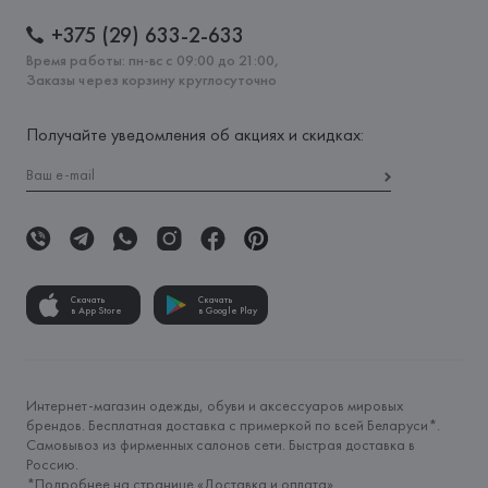
+375 (29) 633-2-633
Время работы: пн-вс с 09:00 до 21:00,
Заказы через корзину круглосуточно
Получайте уведомления об акциях и скидках:
Скачать
Скачать
в App Store
в Google Play
Интернет-магазин одежды, обуви и аксессуаров мировых
брендов. Бесплатная доставка с примеркой по всей Беларуси*.
Самовывоз из фирменных салонов сети. Быстрая доставка в
Россию.
*Подробнее на странице «
Доставка и оплата
»