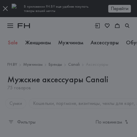
В приложении FH.BY еще удобнее покупать
Перейти
товары вашей мечты
Sale
Женщинам
Мужчинам
Аксессуары
Обу
FH.BY
Мужчинам
Бренды
Canali
Аксессуары
Мужские аксессуары Canali
75 товаров
Сумки
Кошельки, портмоне, визитницы, чехлы для карт,
Фильтры
По новинкам