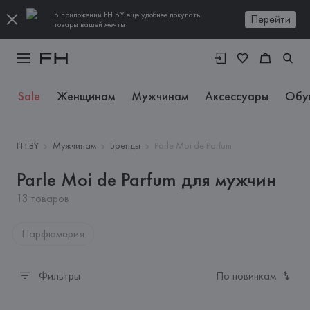
В приложении FH.BY еще удобнее покупать
Перейти
товары вашей мечты
Sale
Женщинам
Мужчинам
Аксессуары
Обу
FH.BY
Мужчинам
Бренды
Parle Moi de Parfum
Parle Moi de Parfum для мужчин
13 товаров
Парфюмерия
Фильтры
По новинкам