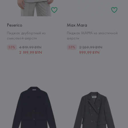
Peserico
Max Mara
Пиджак двубортный из
Пиджак MAPPA из эластичной
смесовой шерсти
шерсти
4 819,99 BYN
2 269,99 BYN
55%
55%
2 199,99 BYN
999,99 BYN