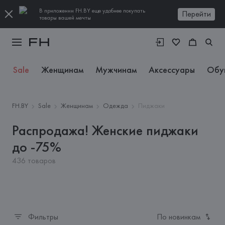
В приложении FH.BY еще удобнее покупать
Перейти
товары вашей мечты
Sale
Женщинам
Мужчинам
Аксессуары
Обу
FH.BY
Sale
Женщинам
Одежда
Пиджаки
Распродажа! Женские пиджаки
до -75%
436 товаров
Фильтры
По новинкам