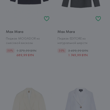
Max Mara
Max Mara
Пиджак MOGADOR из
Пиджак EDITORE из
смесовой вискозы
натуральной шерсти
1 379,99 BYN
3 499,99 BYN
50%
50%
689,99 BYN
1 749,99 BYN