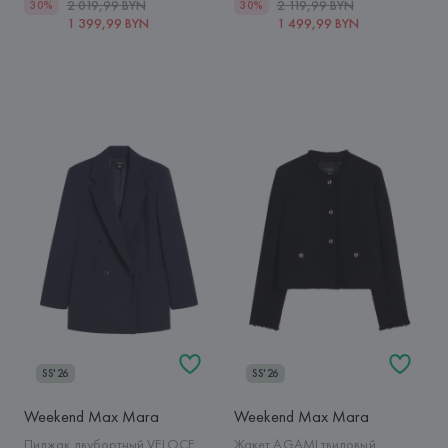
2 019,99 BYN
2 119,99 BYN
30%
30%
1 399,99 BYN
1 499,99 BYN
SS'26
SS'26
Weekend Max Mara
Weekend Max Mara
Пиджак двубортный VELOCE
Жакет AGAMI твидовый