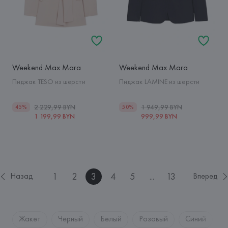
Weekend Max Mara
Weekend Max Mara
Пиджак TESO из шерсти
Пиджак LAMINE из шерсти
2 229,99 BYN
1 949,99 BYN
45%
50%
1 199,99 BYN
999,99 BYN
1
2
3
4
5
...
13
Назад
Вперед
Жакет
Черный
Белый
Розовый
Синий
Г