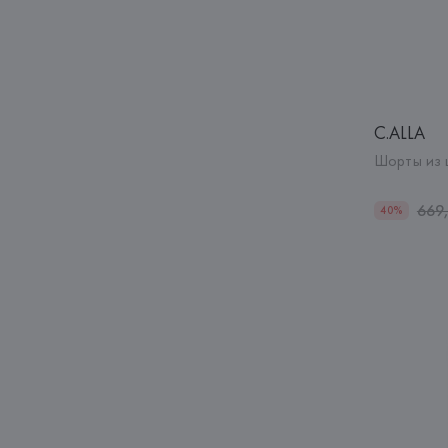
C.ALLA
Шорты из 
669
40%