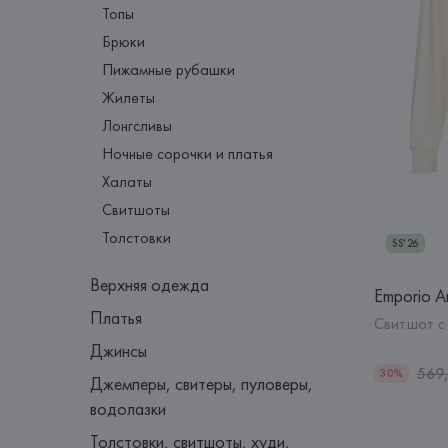
Топы
Брюки
Пижамные рубашки
Жилеты
Лонгсливы
Ночные сорочки и платья
Халаты
Свитшоты
Толстовки
SS'26
Верхняя одежда
Emporio A
Платья
Свитшот с
Джинсы
569
30%
Джемперы, свитеры, пуловеры,
водолазки
Толстовки, свитшоты, худи,