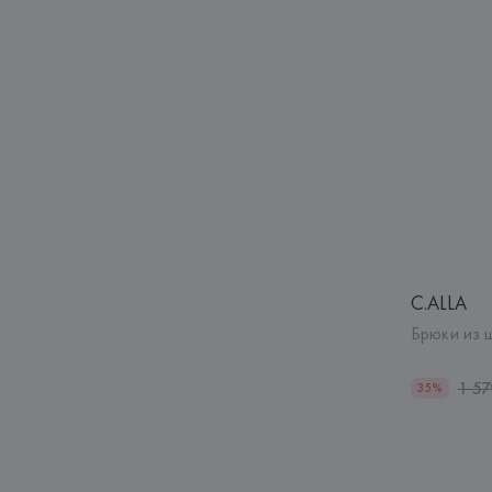
C.ALLA
Брюки из 
1 57
35%