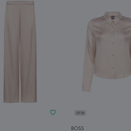
SS'26
BOSS