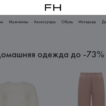
ам
Мужчинам
Аксессуары
Обувь
Интерьер
Д
домашняя одежда до -73%