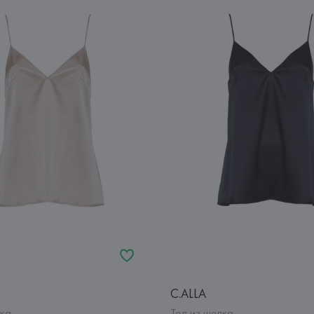
C.ALLA
лка
Топ из шелка