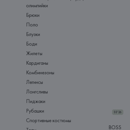
олимпийки
Брюки
Поло
Блузки
Боди
Жилеты
Кардиганы
Комбинезоны
Легинсы
Лонгсливы
Пиджаки
Рубашки
SS'26
Спортивные костюмы
BOSS
Топы