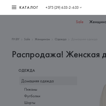
КАТАЛОГ
+375 (29) 633-2-633
Sale
Женщин
FH.BY
Sale
Женщинам
Одежда
Домашняя одежда
Распродажа! Женская 
ОДЕЖДА
Домашняя одежда
Пижамы
Футболки
Шорты