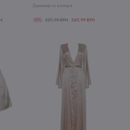
Джемпер из велюра
YN
529,99 BYN
369,99 BYN
30%