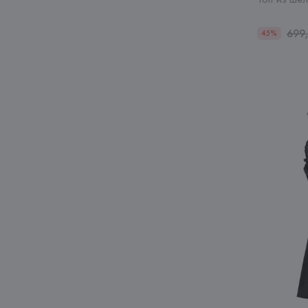
699
45%