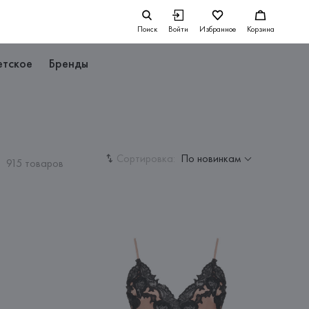
Поиск
Войти
Избранное
Корзина
етское
Бренды
Сортировка:
По новинкам
915 товаров