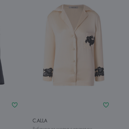
C.ALLA
Рубашка из шелка с кружевом