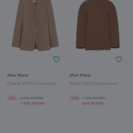
Max Mara
Max Mara
Пиджак SEGNALE из хлопка
Жакет CADICE однотонный
3 619,99 BYN
1 219,99 BYN
55%
45%
1 699,99 BYN
669,99 BYN