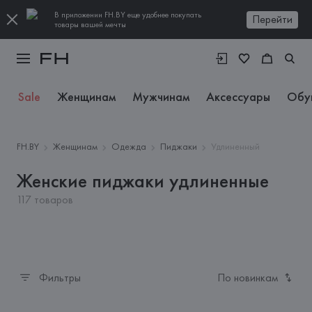
В приложении FH.BY еще удобнее покупать
Перейти
товары вашей мечты
Sale
Женщинам
Мужчинам
Аксессуары
Обу
FH.BY
Женщинам
Одежда
Пиджаки
Удлиненный
Женские пиджаки удлиненные
117 товаров
Фильтры
По новинкам