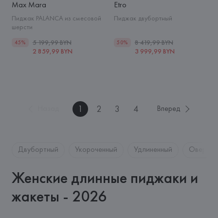
Max Mara
Etro
Пиджак PALANCA из смесовой
Пиджак двубортный
шерсти
5 199,99 BYN
8 419,99 BYN
45%
50%
2 859,99 BYN
3 999,99 BYN
1
2
3
4
Назад
Вперед
Двубортный
Укороченный
Удлиненный
Оверсай
Женские длинные пиджаки и
жакеты - 2026