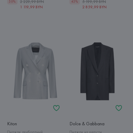
2 229,99 BYN
5 199,99 BYN
50%
45%
1 119,99 BYN
2 859,99 BYN
Kiton
Dolce & Gabbana
Пиджак двубортный
Пиджак из шерсти