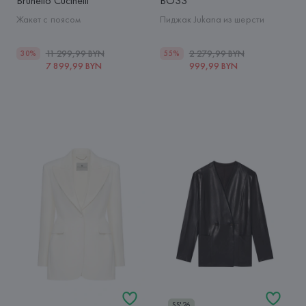
Brunello Cucinelli
BOSS
Жакет с поясом
Пиджак Jukana из шерсти
11 299,99 BYN
2 279,99 BYN
30%
55%
7 899,99 BYN
999,99 BYN
SS'26