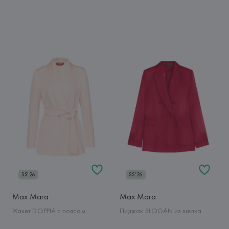
SS'26
SS'26
Max Mara
Max Mara
Жакет DOPPIA с поясом
Пиджак SLOGAN из шелка