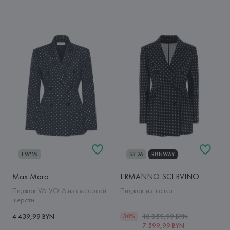
FW'26
SS'26
RUNWAY
Max Mara
ERMANNO SCERVINO
Пиджак VALVOLA из смесовой
Пиджак из шелка
шерсти
4 439,99 BYN
10 859,99 BYN
30%
7 599,99 BYN