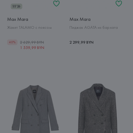
SS'26
Max Mara
Max Mara
Жакет TALAMO с поясом
Пиджак AGATA из бархата
2 629,99 BYN
2 299,99 BYN
40%
1 559,99 BYN