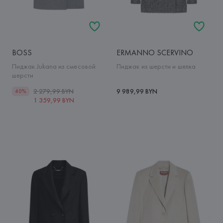
BOSS
ERMANNO SCERVINO
Пиджак Jukana из смесовой
Пиджак из шерсти и шелка
шерсти
2 279,99 BYN
9 989,99 BYN
40%
1 359,99 BYN