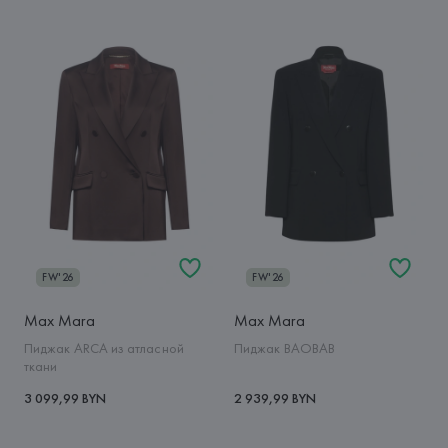
FW'26
FW'26
Max Mara
Max Mara
Пиджак ARCA из атласной
Пиджак BAOBAB
ткани
3 099,99 BYN
2 939,99 BYN