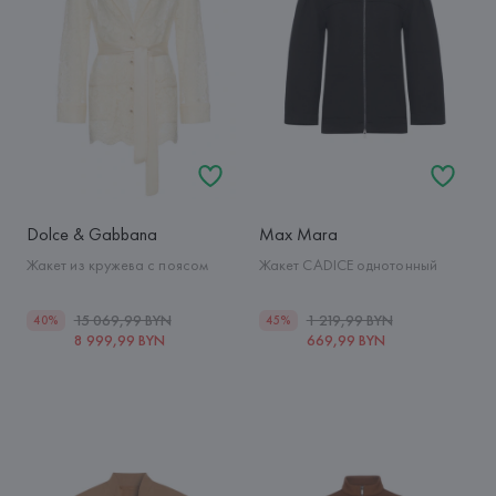
Dolce & Gabbana
Max Mara
Жакет из кружева с поясом
Жакет CADICE однотонный
15 069,99 BYN
1 219,99 BYN
40%
45%
8 999,99 BYN
669,99 BYN