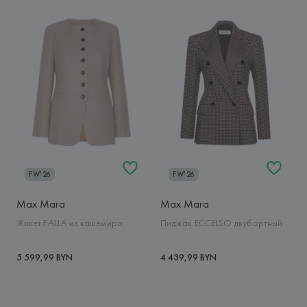
FW'26
FW'26
Max Mara
Max Mara
Жакет FALLA из кашемира
Пиджак ECCELSO двубортный
5 599,99 BYN
4 439,99 BYN