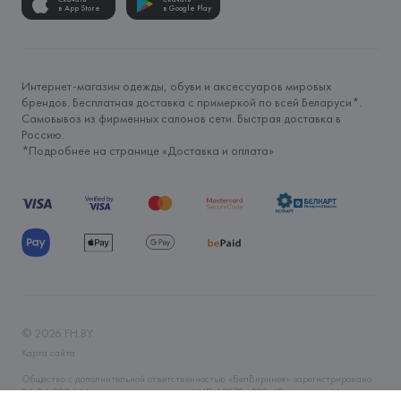
в App Store
в Google Play
Интернет-магазин одежды, обуви и аксессуаров мировых
брендов. Бесплатная доставка с примеркой по всей Беларуси*.
Самовывоз из фирменных салонов сети. Быстрая доставка в
Россию.
*Подробнее на странице «
Доставка и оплата
»
©
2026
FH.BY
Карта сайта
Общество с дополнительной ответственностью «БелВиринея» зарегистрировано
06.04.2006 Минским горисполкомом. УНП 190706320. Юр.адрес: г. Минск, ул.