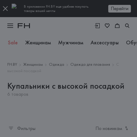
В приложении FH.BY еще удобнее покупать
Перейти
товары вашей мечты
Sale
Женщинам
Мужчинам
Аксессуары
Обу
FH.BY
Женщинам
Одежда
Одежда для плавания
С
высокой посадкой
Купальники с высокой посадкой
6 товаров
Фильтры
По новинкам