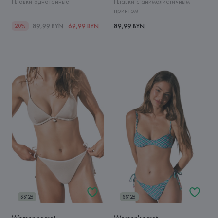
Плавки однотонные
Плавки с анималистичным
принтом
89,99 BYN
69,99 BYN
89,99 BYN
20%
SS'26
SS'26
Women'secret
Women'secret