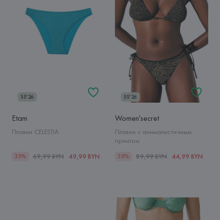
SS'26
SS'26
Etam
Women'secret
Плавки CELESTIA
Плавки с анималистичным
принтом
69,99 BYN
49,99 BYN
89,99 BYN
44,99 BYN
30%
50%