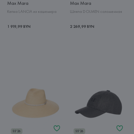
Max Mara
Max Mara
Кепка LANCIA из кашемира
Шляпа DOLMEN соломенная
1 919,99 BYN
2 269,99 BYN
SS'26
SS'26