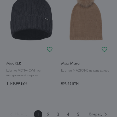
MooRER
Max Mara
Шапка VETTA-CWH из
Шапка NAZIONE из кашемира
натуральной шерсти
1 149,99 BYN
819,99 BYN
1
2
3
4
5
Назад
Вперед