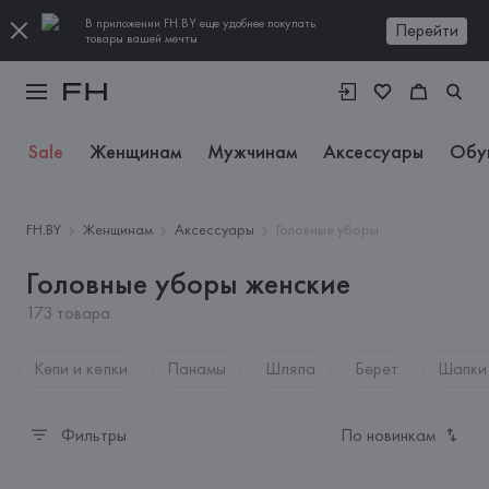
В приложении FH.BY еще удобнее покупать
Перейти
товары вашей мечты
Sale
Женщинам
Мужчинам
Аксессуары
Обу
FH.BY
Женщинам
Аксессуары
Головные уборы
Головные уборы женские
173 товара
Кепи и кепки
Панамы
Шляпа
Берет
Шапки 
Фильтры
По новинкам