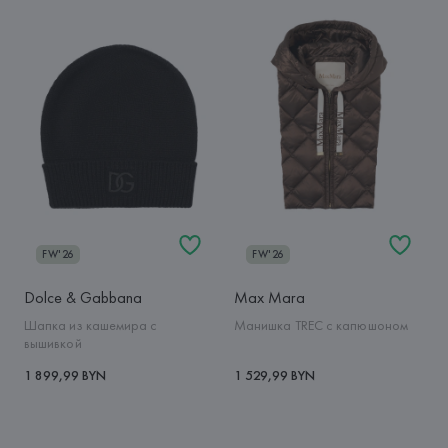
FW'26
FW'26
Dolce & Gabbana
Max Mara
Шапка из кашемира с
Манишка TREC с капюшоном
вышивкой
1 899,99 BYN
1 529,99 BYN