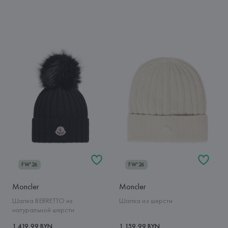
FW'26
FW'26
Moncler
Moncler
Шапка BERRETTO из
Шапка из шерсти
натуральной шерсти
1 419,99 BYN
1 159,99 BYN