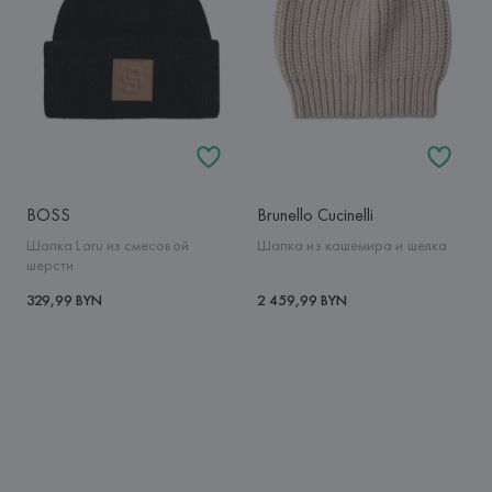
BOSS
Brunello Cucinelli
Шапка Laru из смесовой
Шапка из кашемира и шелка
шерсти
329,99 BYN
2 459,99 BYN