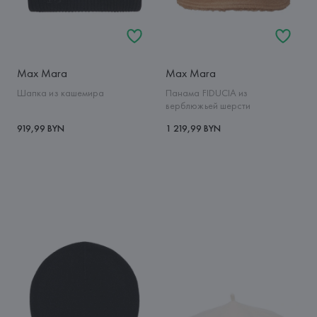
Max Mara
Max Mara
Шапка из кашемира
Панама FIDUCIA из
верблюжьей шерсти
919,99 BYN
1 219,99 BYN