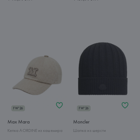
FW'26
FW'26
Max Mara
Moncler
Кепка AORDINE из кашемира
Шапка из шерсти