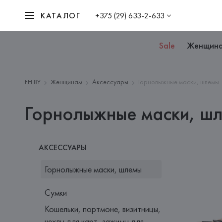
КАТАЛОГ
+375 (29) 633-2-633
Sale
Женщин
FH.BY
Женщинам
Аксессуары
Горнолыжные маски, шлемы
Горнолыжные маски, ш
АКСЕССУАРЫ
Горнолыжные маски, шлемы
Сумки
Кошельки, портмоне, визитницы,
чехлы для карт, зажимы для