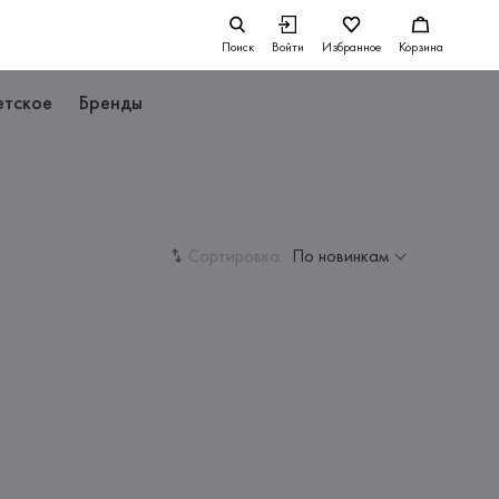
Поиск
Войти
Избранное
Корзина
етское
Бренды
Сортировка:
По новинкам