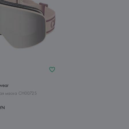
wear
ая маска CH0072S
BYN