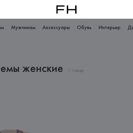
ам
Мужчинам
Аксессуары
Обувь
Интерьер
Д
лемы женские
1 товар