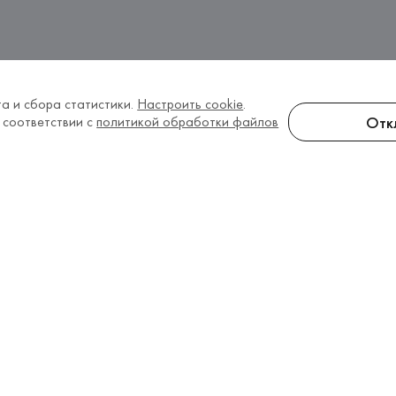
а и сбора статистики.
Настроить cookie
.
Отк
 соответствии с
политикой обработки файлов
жные маски, шлемы 2026