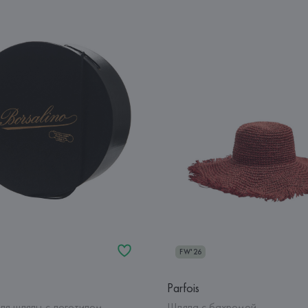
FW'26
Parfois
ля шляпы с логотипом
Шляпа с бахромой