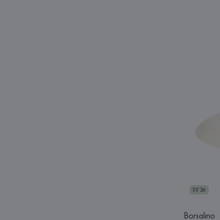
SS'26
Borsalino