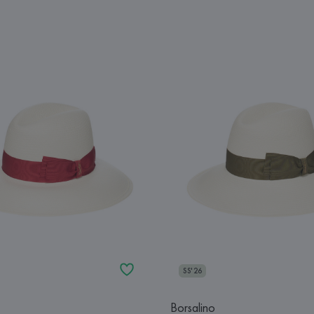
SS'26
Borsalino