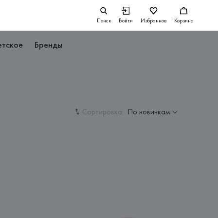
Поиск
Войти
Избранное
Корзина
етское
Бренды
Сортировка:
По новинкам