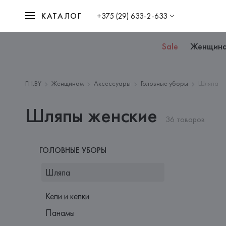
КАТАЛОГ
+375 (29) 633-2-633
Sale
Женщин
FH.BY
Женщинам
Аксессуары
Головные уборы
Шляпа
Шляпы женские
36 товаров
ГОЛОВНЫЕ УБОРЫ
Шляпа
Кепи и кепки
Панамы