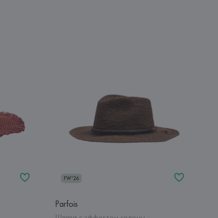
FW'26
Parfois
Шляпа с эффектом соломы