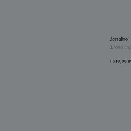
Borsalino
Шляпа Sop
1 319,99 