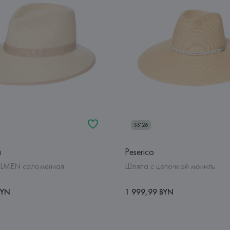
SS'26
a
Peserico
LMEN соломенная
Шляпа с цепочкой мониль
BYN
1 999,99 BYN