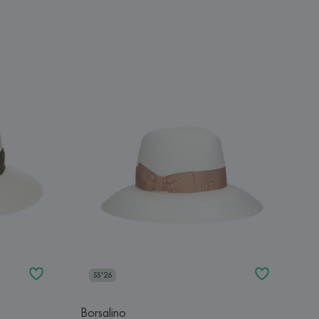
SS'26
Borsalino