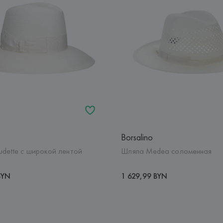
Borsalino
udette с широкой лентой
Шляпа Medea соломенная
BYN
1 629,99 BYN