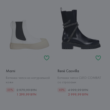
Marni
René Caovilla
Ботинки челси из натуральной
Ботинки челси CLEO COMBAT
кожи
со стразами
2 979,99 BYN
4 999,99 BYN
55%
40%
1 299,99 BYN
2 999,99 BYN