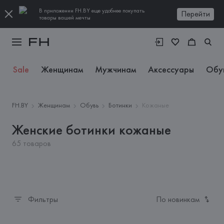
В приложении FH.BY еще удобнее покупать
Перейти
товары вашей мечты
Sale
Женщинам
Мужчинам
Аксессуары
Обу
FH.BY
Женщинам
Обувь
Ботинки
Кожаные
Женские ботинки кожаные
65 товаров
Фильтры
По новинкам