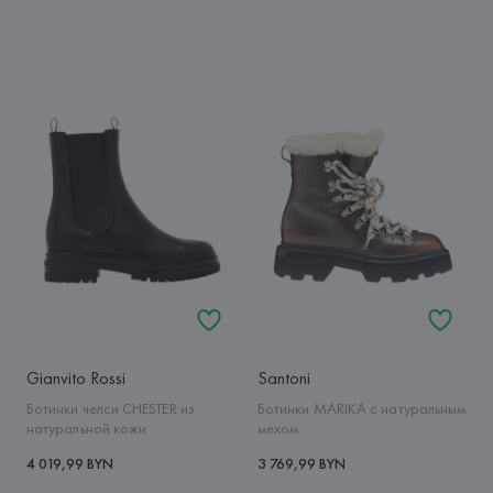
Gianvito Rossi
Santoni
Ботинки челси CHESTER из
Ботинки MARIKA с натуральным
натуральной кожи
мехом
4 019,99 BYN
3 769,99 BYN