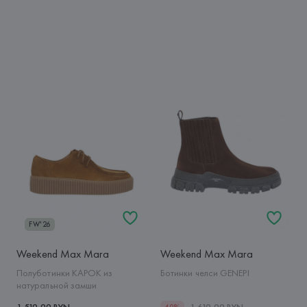
FW'26
Weekend Max Mara
Weekend Max Mara
Полуботинки KAPOK из
Ботинки челси GENEPI
натуральной замши
1 519,99 BYN
1 619,99 BYN
40%