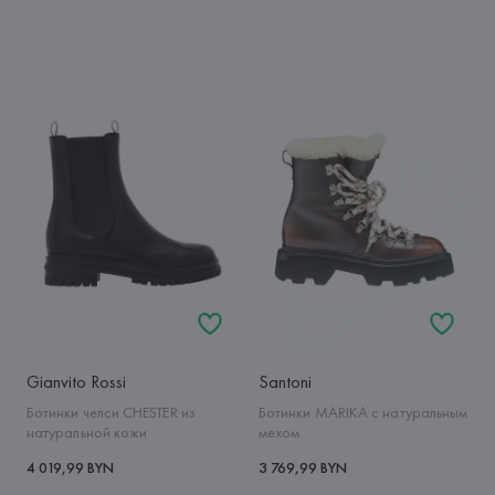
Gianvito Rossi
Santoni
Ботинки челси CHESTER из
Ботинки MARIKA с натуральным
натуральной кожи
мехом
4 019,99 BYN
3 769,99 BYN