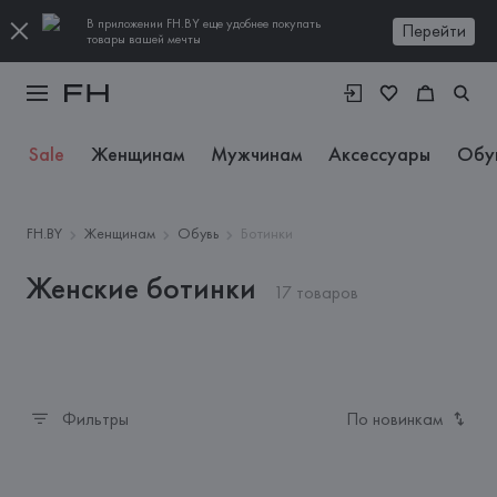
В приложении FH.BY еще удобнее покупать
Перейти
товары вашей мечты
Sale
Женщинам
Мужчинам
Аксессуары
Обу
FH.BY
Женщинам
Обувь
Ботинки
Женские ботинки
17 товаров
Фильтры
По новинкам