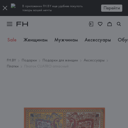
В приложении FH.BY еще удобнее покупать
Перейти
товары вашей мечты
Sale
Женщинам
Мужчинам
Аксессуары
Обу
FH.BY
Подарки
Подарки для женщин
Аксессуары
Платки
Платок CUATRO атласный