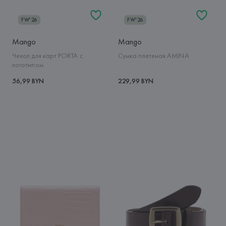
FW'26
FW'26
Mango
Mango
Чехол для карт PORTA с
Сумка плетеная AMINA
логотипом
56,99 BYN
229,99 BYN