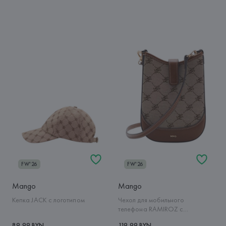
FW'26
FW'26
Mango
Mango
Кепка JACK с логотипом
Чехол для мобильного
телефона RAMIROZ с
логотипом
89,99 BYN
119,99 BYN