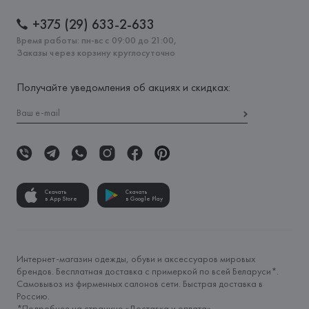
+375 (29) 633-2-633
Время работы: пн-вс с 09:00 до 21:00,
Заказы через корзину круглосуточно
Получайте уведомления об акциях и скидках:
Скачать
Скачать
в App Store
в Google Play
Интернет-магазин одежды, обуви и аксессуаров мировых
брендов. Бесплатная доставка с примеркой по всей Беларуси*.
Самовывоз из фирменных салонов сети. Быстрая доставка в
Россию.
*Подробнее на странице «
Доставка и оплата
»