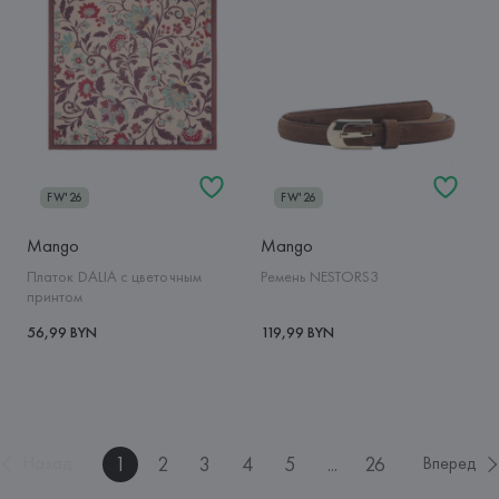
FW'26
FW'26
Mango
Mango
Платок DALIA с цветочным
Ремень NESTORS3
принтом
56,99 BYN
119,99 BYN
1
2
3
4
5
...
26
Назад
Вперед