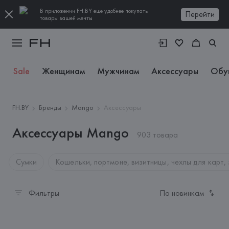
В приложении FH.BY еще удобнее покупать
Перейти
товары вашей мечты
Sale
Женщинам
Мужчинам
Аксессуары
Обу
FH.BY
Бренды
Mango
Аксессуары
Аксессуары Mango
903 товара
Сумки
Кошельки, портмоне, визитницы, чехлы для карт,
Фильтры
По новинкам