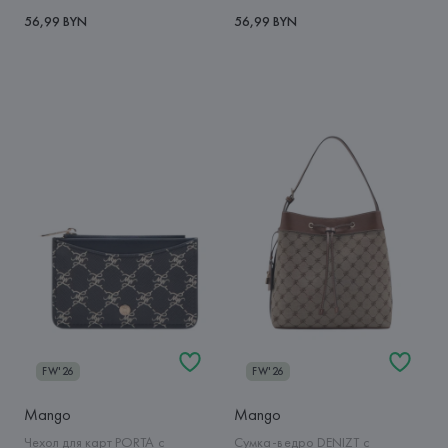
56,99 BYN
56,99 BYN
FW'26
FW'26
Mango
Mango
Чехол для карт PORTA с
Сумка-ведро DENIZT с