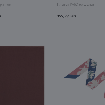
принтом
Платок PALO из шелка
N
399,99 BYN