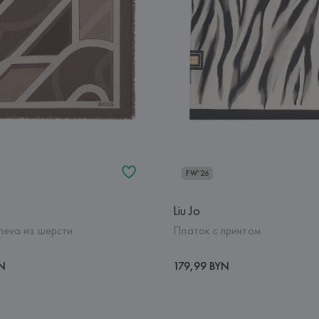
FW'26
Liu Jo
neva из шерсти
Платок с принтом
YN
179,99 BYN