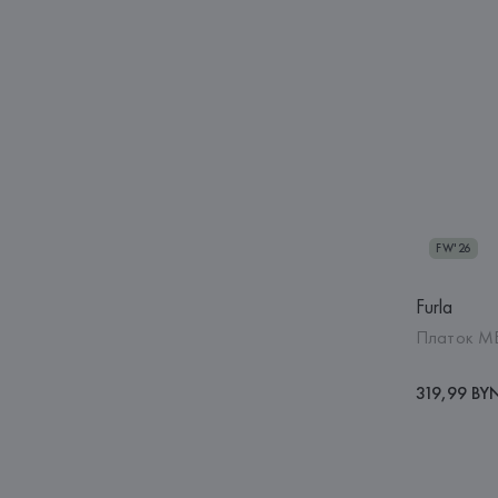
FW'26
Furla
Платок M
319,99 BY