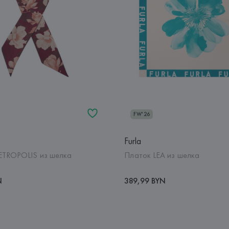
FW'26
Furla
ETROPOLIS из шелка
Платок LEA из шелка
N
389,99 BYN