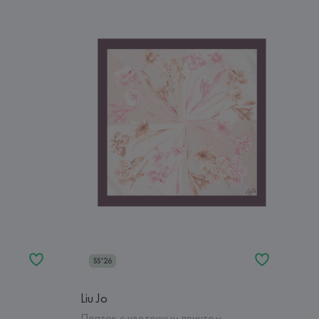
SS'26
Liu Jo
Платок с цветочным принтом