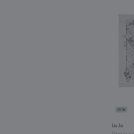
SS'26
Liu Jo
Платок с 