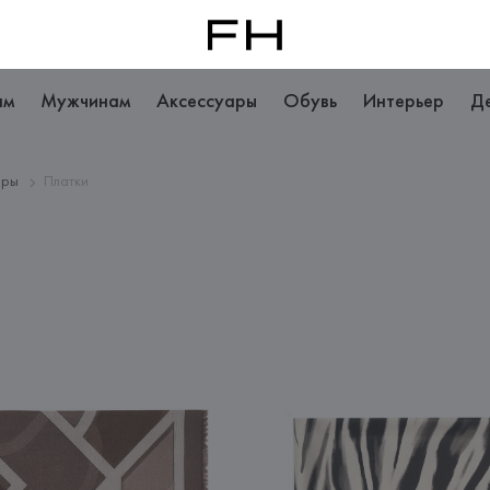
ам
Мужчинам
Аксессуары
Обувь
Интерьер
Д
ары
Платки