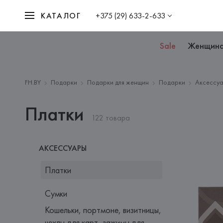
КАТАЛОГ
+375 (29) 633-2-633
Sale
Женщин
FH.BY
Подарки
Подарки для женщин
Подарки
Аксессу
Платки
122 товара
АКСЕССУАРЫ
Платки
Сумки
Кошельки, портмоне, визитницы,
чехлы для карт, зажимы для