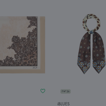
FW'26
iBLUES