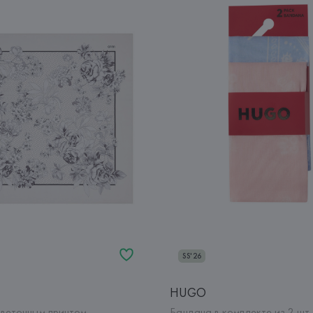
SS'26
HUGO
цветочным принтом
Бандана в комплекте из 2 шт