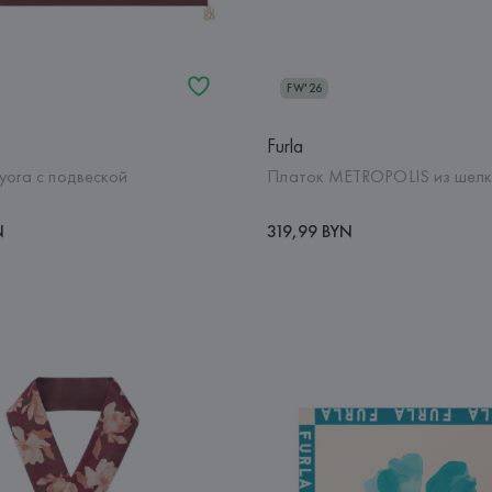
FW'26
Furla
yora с подвеской
Платок METROPOLIS из шел
N
319,99 BYN