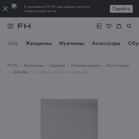
В приложении FH.BY еще удобнее покупать
Перейти
товары вашей мечты
Sale
Женщинам
Мужчинам
Аксессуары
Обу
FH.BY
Мужчинам
Одежда
Новинки недели
Аксессуары
Шарфы
Шарф из шерсти и кашемира