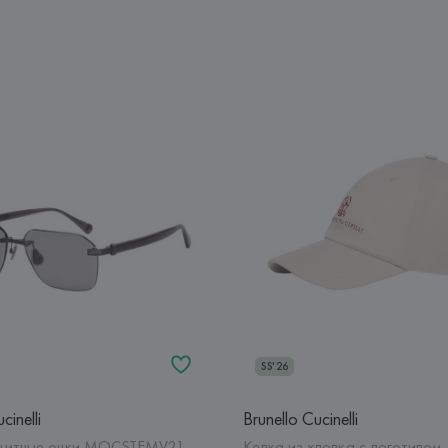
SS'26
cinelli
Brunello Cucinelli
щитные очки MOCSTEMV21
Кепка из хлопка с логотипом