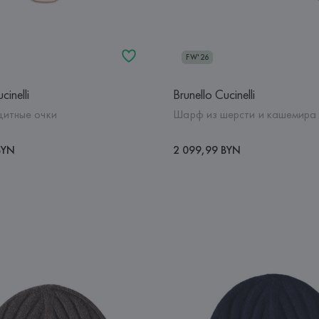
FW'26
cinelli
Brunello Cucinelli
итные очки
Шарф из шерсти и кашемира
BYN
2 099,99 BYN