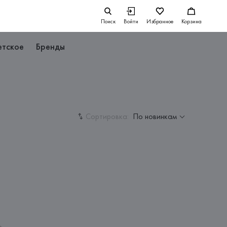
Поиск
Войти
Избранное
Корзина
етское
Бренды
Сортировка:
По новинкам