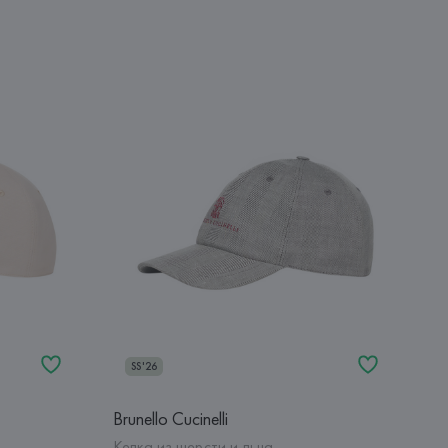
SS'26
Brunello Cucinelli
Кепка из шерсти и льна