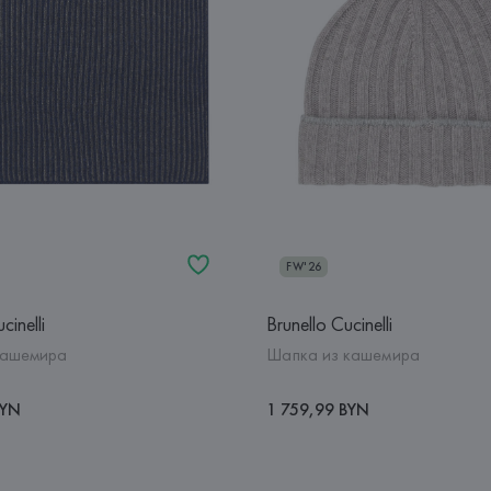
FW'26
cinelli
Brunello Cucinelli
кашемира
Шапка из кашемира
BYN
1 759,99 BYN