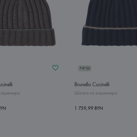
FW'26
cinelli
Brunello Cucinelli
кашемира
Шапка из кашемира
BYN
1 759,99 BYN