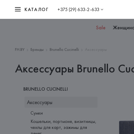
КАТАЛОГ
+375 (29) 633-2-633
Sale
Женщин
FH.BY
Бренды
Brunello Cucinelli
Аксессуары
Аксессуары Brunello Cuci
BRUNELLO CUCINELLI
Аксессуары
Сумки
Кошельки, портмоне, визитницы,
чехлы для карт, зажимы для
денег