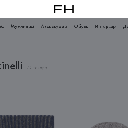
ам
Мужчинам
Аксессуары
Обувь
Интерьер
Д
nelli
52 товара