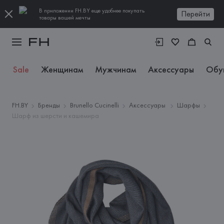
В приложении FH.BY еще удобнее покупать
Перейти
товары вашей мечты
Sale
Женщинам
Мужчинам
Аксессуары
Обу
FH.BY
Бренды
Brunello Cucinelli
Аксессуары
Шарфы
Шарф из шерсти и кашемира