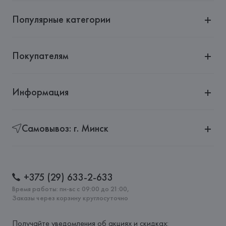
(Pol. Ind. Riera de Caldes), 08184 Palau-Solità i Plegamans 
(Barcelona),
Популярные категории
Страна происхождения товара: 
КИТАЙ
Покупателям
Информация
Самовывоз: г. Минск
+375 (29) 633-2-633
Время работы: пн-вс с 09:00 до 21:00,
Заказы через корзину круглосуточно
Получайте уведомления об акциях и скидках: