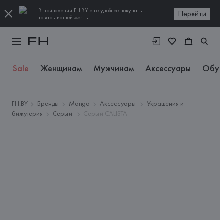
В приложении FH.BY еще удобнее покупать
Перейти
товары вашей мечты
Sale
Женщинам
Мужчинам
Аксессуары
Обу
FH.BY
Бренды
Mango
Аксессуары
Украшения и
бижутерия
Серьги
Серьги CALISTA