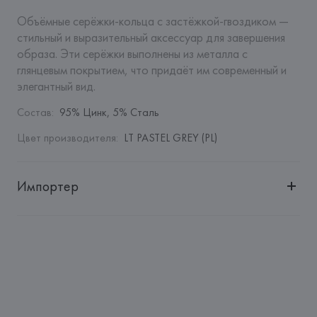
Объёмные серёжки‑кольца с застёжкой‑гвоздиком — 
стильный и выразительный аксессуар для завершения 
образа. Эти серёжки выполнены из металла с 
глянцевым покрытием, что придаёт им современный и 
элегантный вид.
Состав
:
95% Цинк, 5% Сталь
Цвет производителя
:
LT PASTEL GREY (PL)
Импортер
Импортер: 
Общество с дополнительной ответственностью 
"Белмаркетцентр"
Адрес: 
Республика Беларусь, 220030, г. Минск, ул. 
Немига, 5, пом. 39, ком. 1
Производитель: 
MANGO MNG, S.A.
Адрес: 
ИСПАНИЯ, 
MANGO MNG, S.A., Via Augusta 10 