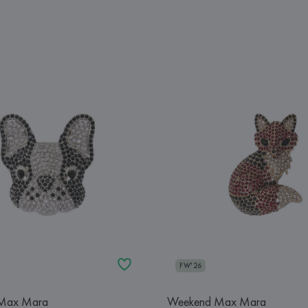
FW'26
Max Mara
Weekend Max Mara