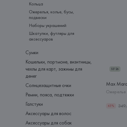
Кольца
Ожерелья, колье, бусы,
подвески
Наборы украшений
Шкатулки, футляры для
аксессуаров
Сумки
Кошельки, портмоне, визитницы,
чехлы для карт, зажимы для
SS'26
денег
Max Mar
Солнцезащитные очки
Ожерелье
Ремни, пояса, подтяжки
Галстуки
349
45%
Аксессуары для волос
Аксессуары для собак