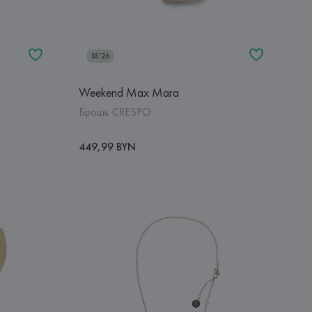
SS'26
Weekend Max Mara
Брошь CRESPO
449,99 BYN