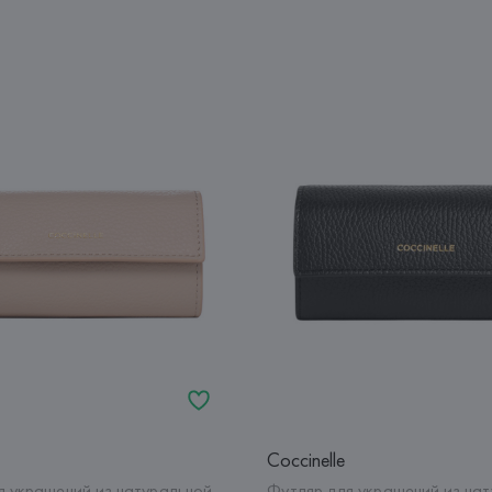
Coccinelle
я украшений из натуральной
Футляр для украшений из на