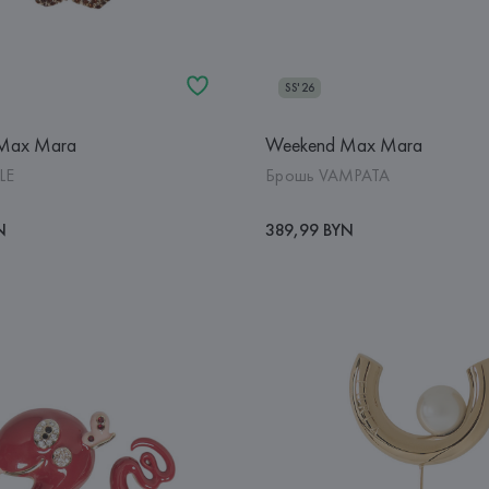
SS'26
Max Mara
Weekend Max Mara
LE
Брошь VAMPATA
N
389,99 BYN