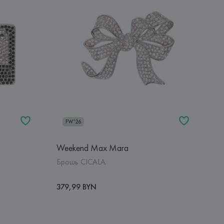
FW'26
Weekend Max Mara
Брошь CICALA
379,99 BYN