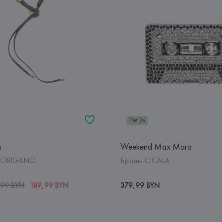
FW'26
a
Weekend Max Mara
 ORIGANO
Брошь CICALA
,99 BYN
189,99 BYN
379,99 BYN