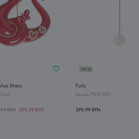
FW'26
Max Mara
Furla
RELLA
Брошь PIERCING
,99 BYN
299,99 BYN
299,99 BYN