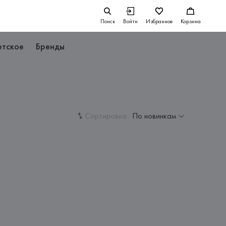
Поиск
Войти
Избранное
Корзина
етское
Бренды
Сортировка:
По новинкам