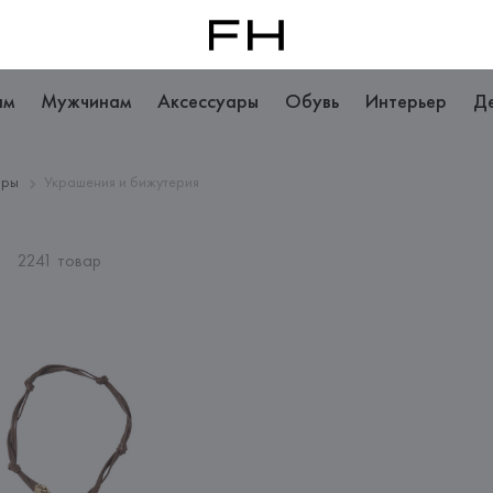
ам
Мужчинам
Аксессуары
Обувь
Интерьер
Д
ары
Украшения и бижутерия
я
2241 товар