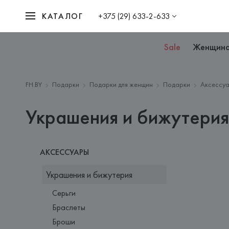
КАТАЛОГ
+375 (29) 633-2-633
Sale
Женщин
FH.BY
Подарки
Подарки для женщин
Подарки
Аксессу
Украшения и бижутери
АКСЕССУАРЫ
Украшения и бижутерия
Серьги
Браслеты
Броши