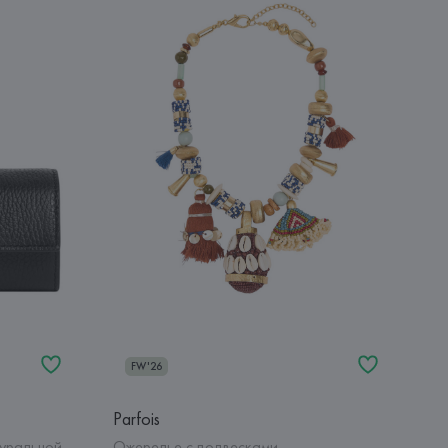
FW'26
Parfois
туральной
Ожерелье с подвесками