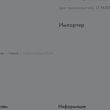
Цвет производителя
:
LT PASTE
Импортер
Импортер: 
Общество с дополн
Адрес: 
Республика Беларусь, 22
Производитель: 
MANGO MNG,
рия
Серьги
Серьги-кольца FELISA
Адрес: 
ИСПАНИЯ, 
MANGO MNG, 
Palau-Solità i Plegamans (Barce
Страна происхождения товара
елям
Информация