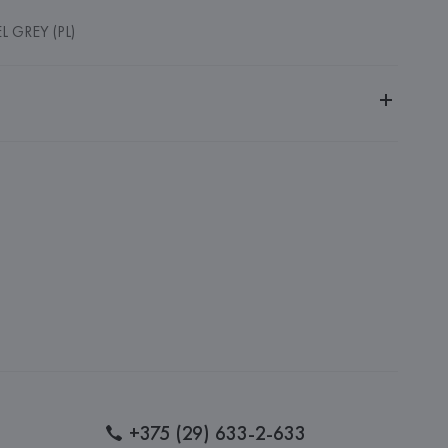
L GREY (PL)
ительной ответственностью "Белмаркетцентр"
0030, г. Минск, ул. Немига, 5, пом. 39, ком. 1
 S.A.
S.A., Via Augusta 10 (Pol. Ind. Riera de Caldes), 08184 
lona),
: 
КИТАЙ
+375 (29) 633-2-633