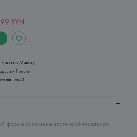
,99 BYN
2 часа по Минску
аруси и России
ограничений
ой формы оснащены застежкой-гвоздиком.