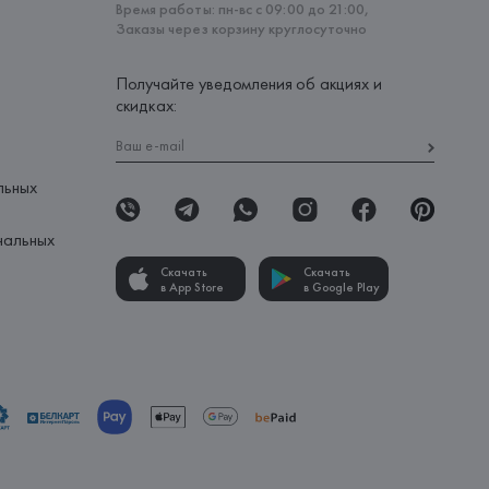
Время работы: пн-вс с 09:00 до 21:00,
Заказы через корзину круглосуточно
Получайте уведомления об акциях и
скидках:
льных
нальных
Скачать
Скачать
в App Store
в Google Play