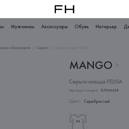
ам
Мужчинам
Аксессуары
Обувь
Интерьер
Д
ения и бижутерия
Серьги
Серьги-кольца FELISA
MANGO
Серьги-кольца FELISA
Артикул товара:
87004424
Цвет
:
Серебристый