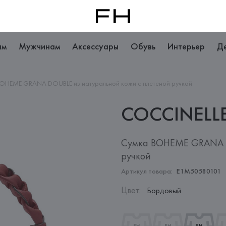
ам
Мужчинам
Аксессуары
Обувь
Интерьер
Д
OHEME GRANA DOUBLE из натуральной кожи с плетеной ручкой
COCCINELL
Сумка BOHEME GRANA D
ручкой
Артикул товара:
E1M50580101
Цвет
:
Бордовый