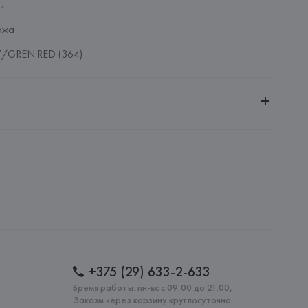
.
ожа
/GREN.RED (364)
ченной ответственностью "Авикойл Интернешнл"
20051, г. Минск, ул. Рафиева, д. 64, помещение 2-27
.p.A.
.A. Via Lega Dei Carrettieri 6 - 43038 Sala Baganza Parma,
: 
КИТАЙ
+375 (29) 633-2-633
Время работы: пн-вс с 09:00 до 21:00,
Заказы через корзину круглосуточно