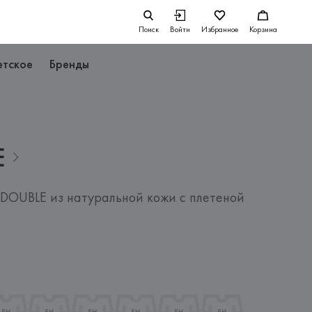
Поиск
Войти
Избранное
Корзина
етское
Бренды
E
OUBLE из натуральной кожи с плетеной