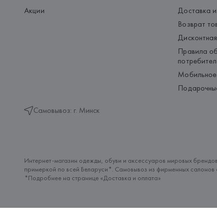
Акции
Доставка и
Возврат то
Дисконтная
Правила об
потребител
Мобильное
Подарочны
Самовывоз: г. Минск
Интернет-магазин одежды, обуви и аксессуаров мировых брендов
примеркой по всей Беларуси*. Самовывоз из фирменных салонов с
*Подробнее на странице «
Доставка и оплата
»