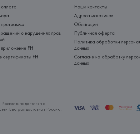
 оплата
Наши контакты
вара
Адреса магазинов
 программа
Облигации
ращений о нарушениях прав
Публичная оферта
ей
Политика обработки персона
 приложение FH
данных
е сертификаты FH
Согласие на обработку персо
данных
. Бесплатная доставка с
ети. Быстрая доставка в Россию.