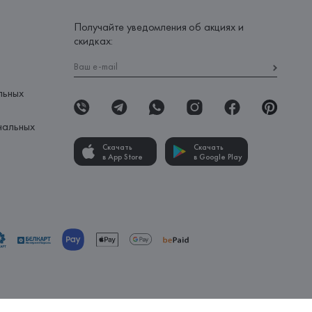
Получайте уведомления об акциях и
скидках:
льных
нальных
Скачать
Скачать
в App Store
в Google Play