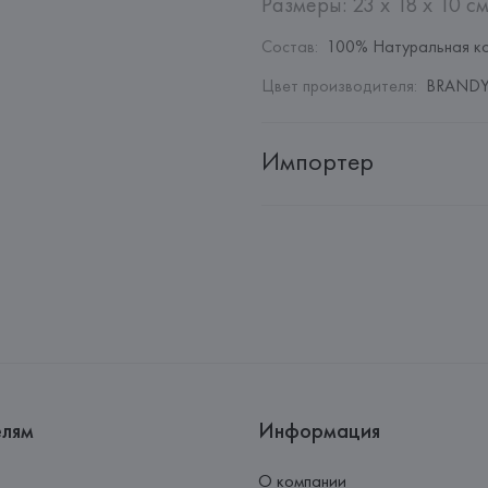
Размеры: 23 x 18 x 10 см
Состав
:
100% Натуральная к
Цвет производителя
:
BRANDY
Импортер
Импортер: 
Общество с ограни
Адрес: 
Республика Беларусь, 2
Производитель: 
COCCINELLE S
Адрес: 
ИТАЛИЯ, 
Coccinelle S.p
Страна происхождения товара
елям
Информация
О компании