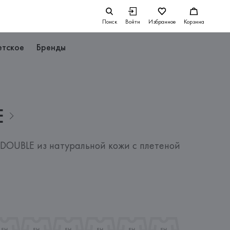
Поиск
Войти
Избранное
Корзина
етское
Бренды
E
OUBLE из натуральной кожи с плетеной