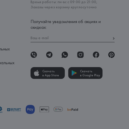
Время работы: пн-вс с 09:00 до 21:00,
Заказы через корзину круглосуточно
Получайте уведомления об акциях и
скидках:
льных
нальных
Скачать
Скачать
в App Store
в Google Play