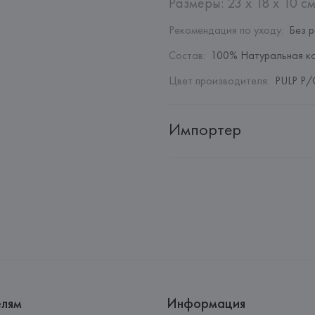
Размеры: 23 x 18 x 10 см
Рекомендация по уходу
:
Без 
Состав
:
100% Натуральная к
Цвет производителя
:
PULP P/
Импортер
Импортер: 
Общество с ограни
Адрес: 
Республика Беларусь, 2
Производитель: 
COCCINELLE S
Адрес: 
ИТАЛИЯ, 
Coccinelle S.p
Страна происхождения товара
елям
Информация