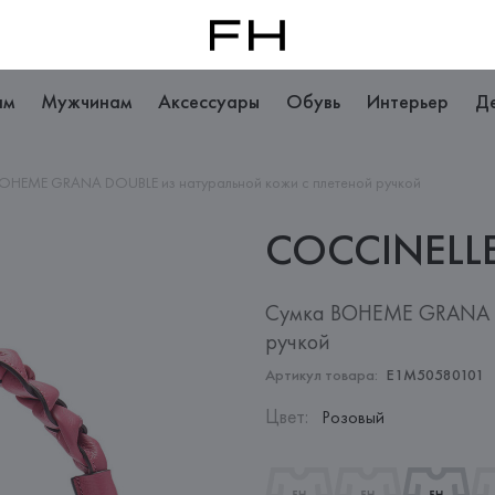
ам
Мужчинам
Аксессуары
Обувь
Интерьер
Д
OHEME GRANA DOUBLE из натуральной кожи с плетеной ручкой
COCCINELL
Сумка BOHEME GRANA D
ручкой
Артикул товара:
E1M50580101
Цвет
:
Розовый