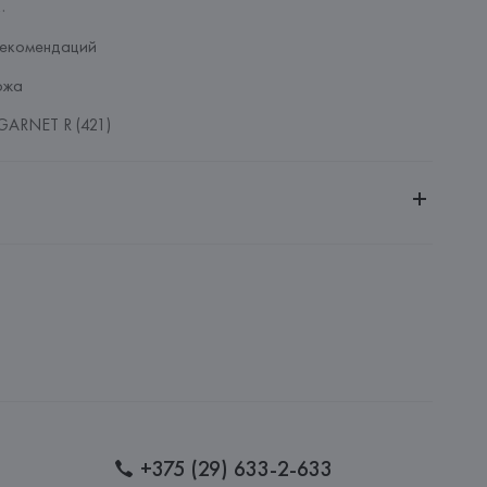
.
рекомендаций
ожа
GARNET R (421)
ченной ответственностью "Авикойл Интернешнл"
20051, г. Минск, ул. Рафиева, д. 64, помещение 2-27
.p.A.
.A. Via Lega Dei Carrettieri 6 - 43038 Sala Baganza Parma,
: 
КИТАЙ
+375 (29) 633-2-633