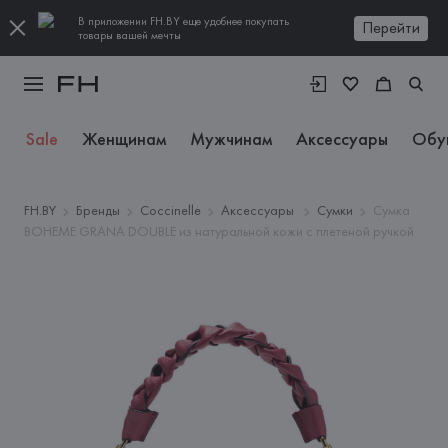
В приложении FH.BY еще удобнее покупать
Перейти
товары вашей мечты
Sale
Женщинам
Мужчинам
Аксессуары
Обу
FH.BY
Бренды
Coccinelle
Аксессуары
Сумки
Сумка
BOHEME GRANA DOUBLE из натуральной кожи с плетеной ручкой