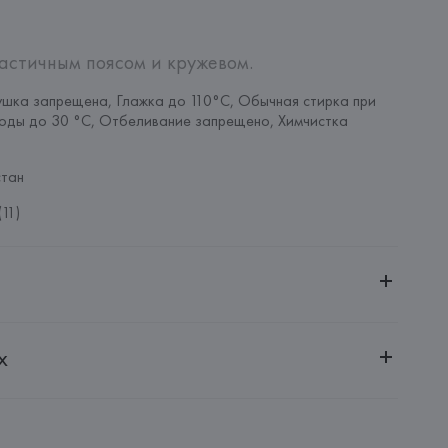
астичным поясом и кружевом.
шка запрещена, Глажка до 110°C, Обычная стирка при 
оды до 30 °C, Отбеливание запрещено, Химчистка 
тан
11)
ительной ответственностью "БелВиринея"
х
20030, г. Минск, ул. Немига, 5, пом. 39
SA
ie SA, 57/59 Rue Henri Barbusse 92110 Clichy,
: 
КИТАЙ