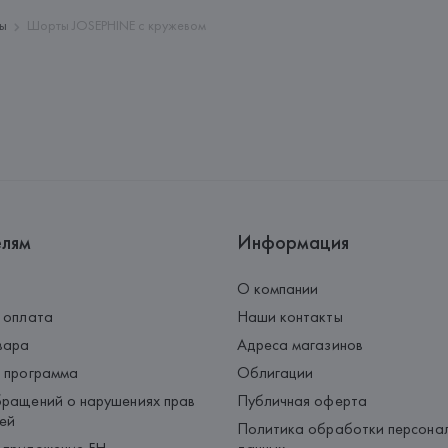
ы
Шорты JOSEPHINE с кружевом
елям
Информация
О компании
 оплата
Наши контакты
вара
Адреса магазинов
 программа
Облигации
ращений о нарушениях прав
Публичная оферта
ей
Политика обработки персона