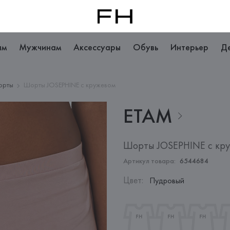
ам
Мужчинам
Аксессуары
Обувь
Интерьер
Д
орты
Шорты JOSEPHINE с кружевом
ETAM
Шорты JOSEPHINE с кр
Артикул товара:
6544684
Цвет
:
Пудровый