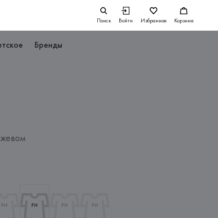
Поиск
Войти
Избранное
Корзина
етское
Бренды
ужевом