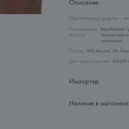
Описание
Однотонные шорты с эл
Рекомендация 
Барабанная су
по уходу
:
температуре в
запрещена
Состав
:
95% Модал, 5% Элас
Цвет производителя
:
MAUVE (
Импортер
Импортер: 
Общество с дополн
Наличие в магазина
Адрес: 
Республика Беларусь, 2
Производитель: 
Etam Lingerie 
Адрес: 
ФРАНЦИЯ, 
Etam Linger
Страна происхождения товара