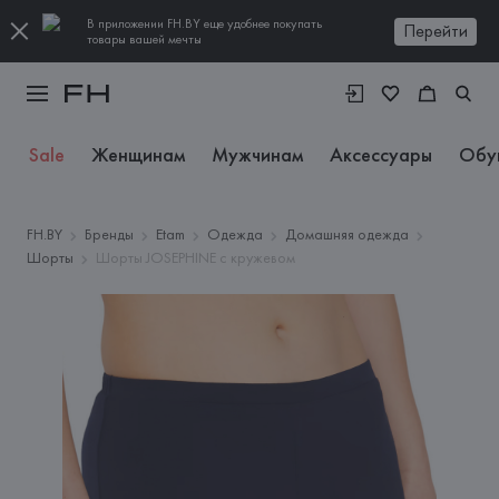
В приложении FH.BY еще удобнее покупать
Перейти
товары вашей мечты
Sale
Женщинам
Мужчинам
Аксессуары
Обу
FH.BY
Бренды
Etam
Одежда
Домашняя одежда
Шорты
Шорты JOSEPHINE с кружевом