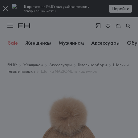
В приложении FH.BY еще удобнее покупать
Перейти
товары вашей мечты
Sale
Женщинам
Мужчинам
Аксессуары
Обу
FH.BY
Женщинам
Аксессуары
Головные уборы
Шапки и
теплые повязки
Шапка NAZIONE из кашемира