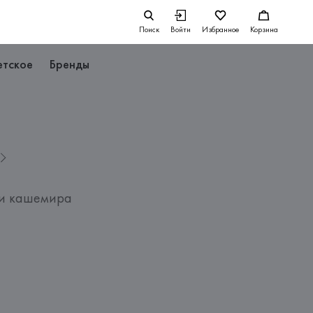
Поиск
Войти
Избранное
Корзина
етское
Бренды
 и кашемира