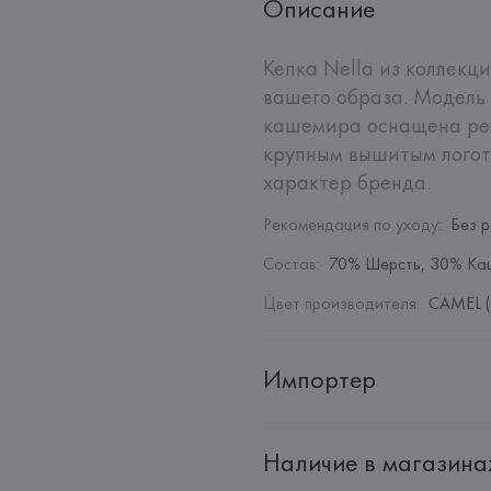
Описание
Кепка Nella из коллекц
вашего образа. Модель 
кашемира оснащена ре
крупным вышитым логот
характер бренда.
Рекомендация по уходу
:
Без 
Состав
:
70% Шерсть, 30% Ка
Цвет производителя
:
CAMEL (
Импортер
Импортер: 
Общество с дополн
Наличие в магазина
Адрес: 
Республика Беларусь, 2