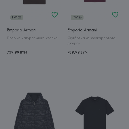
FW'26
FW'26
Emporio Armani
Emporio Armani
Поло из натурального хлопка
Футболка из жаккардового
джерси
739,99 BYN
789,99 BYN