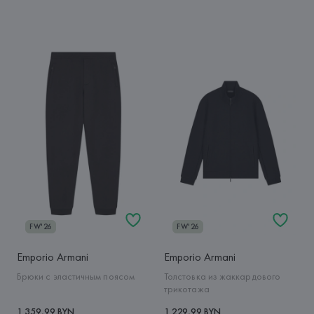
FW'26
FW'26
Emporio Armani
Emporio Armani
Брюки с эластичным поясом
Толстовка из жаккардового
трикотажа
1 359,99 BYN
1 229,99 BYN