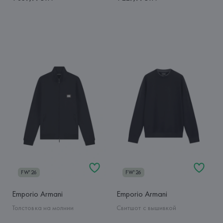
FW'26
FW'26
Emporio Armani
Emporio Armani
Толстовка на молнии
Свитшот с вышивкой