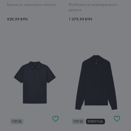
Брюки из смесового хлопка
Футболка из жаккардового
джерси
929,99 BYN
1 079,99 BYN
FW'26
FW'26
ESSENTIAL