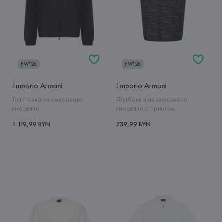
FW'26
FW'26
Emporio Armani
Emporio Armani
Толстовка из смесового
Футболка из смесового
лиоцелла
лиоцелла с принтом
1 119,99 BYN
739,99 BYN