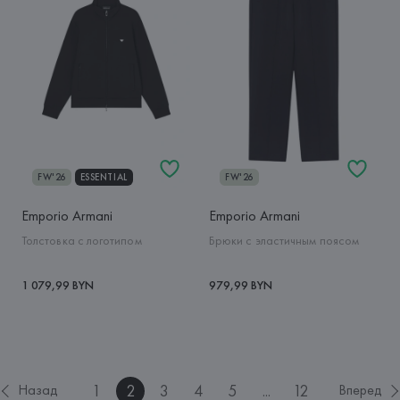
FW'26
ESSENTIAL
FW'26
Emporio Armani
Emporio Armani
Толстовка с логотипом
Брюки с эластичным поясом
1 079,99 BYN
979,99 BYN
1
2
3
4
5
...
12
Назад
Вперед