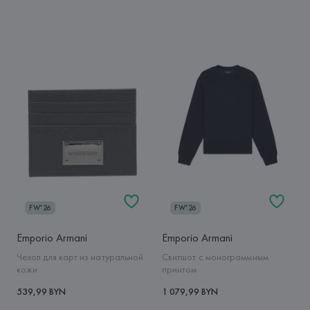
FW'26
FW'26
Emporio Armani
Emporio Armani
Чехол для карт из натуральной
Свитшот с монограммным
кожи
принтом
539,99 BYN
1 079,99 BYN