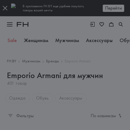
В приложении FH.BY еще удобнее покупать
Перейти
товары вашей мечты
Sale
Женщинам
Мужчинам
Аксессуары
Обу
FH.BY
Мужчинам
Бренды
Emporio Armani
Emporio Armani для мужчин
401 товар
Одежда
Обувь
Аксессуары
Фильтры
По новинкам