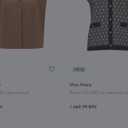
FW'26
a
Max Mara
TA однотонный
Жилет VOLARE из смесовой 
N
1 669,99 BYN