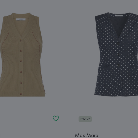
FW'26
a
Max Mara