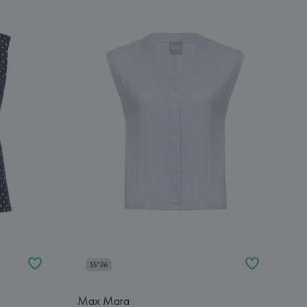
SS'26
Max Mara