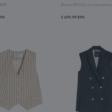
RIRE
Жилет RIVOLO из смесовой ш
BYN
2 699,99 BYN