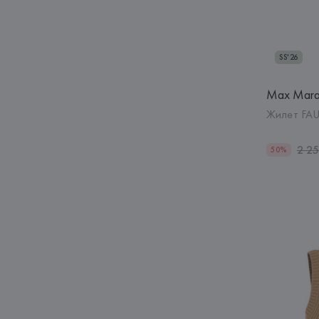
SS'26
Max Mar
Жилет FAU
2 2
50%