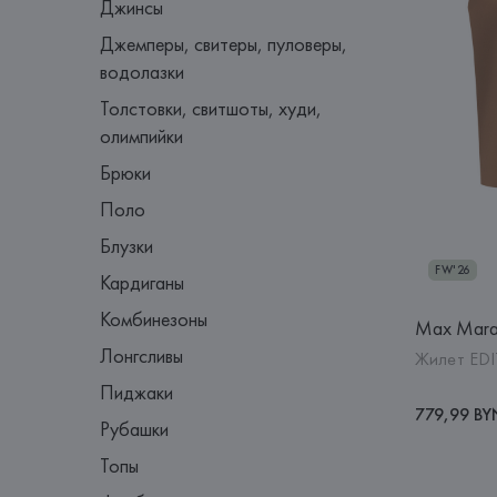
Джинсы
Джемперы, свитеры, пуловеры,
водолазки
Толстовки, свитшоты, худи,
олимпийки
Брюки
Поло
Блузки
FW'26
Кардиганы
Комбинезоны
Max Mar
Лонгсливы
Жилет EDI
Пиджаки
779,99 BY
Рубашки
Топы