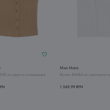
a
Max Mara
RE из шерсти и кашемира
Жилет BIMBA из смесового х
BYN
1 569,99 BYN