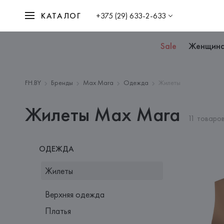
КАТАЛОГ
+375 (29) 633-2-633
Sale
Женщин
FH.BY
Бренды
Max Mara
Одежда
Жилеты
Жилеты Max Mara
11 товаро
ОДЕЖДА
Жилеты
Верхняя одежда
Платья