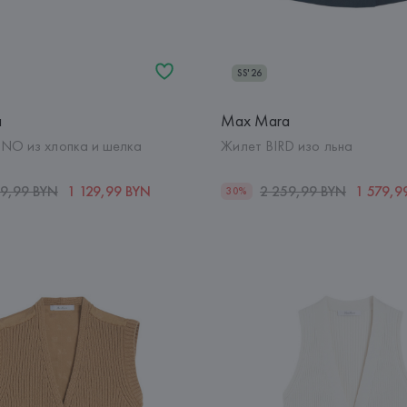
SS'26
a
Max Mara
NO из хлопка и шелка
Жилет BIRD изо льна
59,99 BYN
1 129,99 BYN
2 259,99 BYN
1 579,9
30%