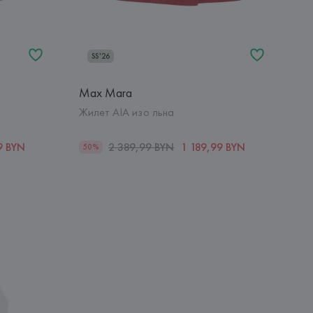
SS'26
Max Mara
Жилет AIA изо льна
9 BYN
2 389,99 BYN
1 189,99 BYN
50%