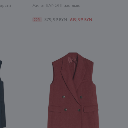
ерсти
Жилет RANGHI изо льна
879,99 BYN
619,99 BYN
30%