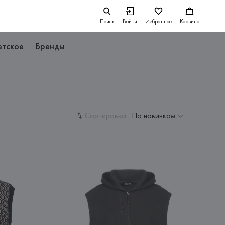
Поиск
Войти
Избранное
Корзина
етское
Бренды
Сортировка:
По новинкам