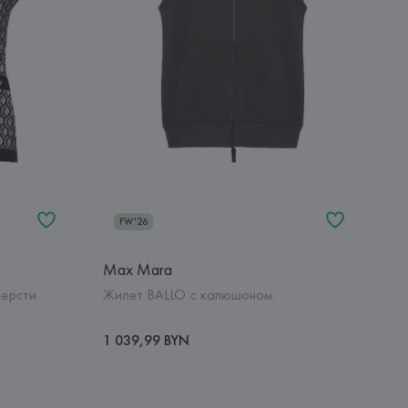
FW'26
Max Mara
шерсти
Жилет BALLO с капюшоном
1 039,99 BYN