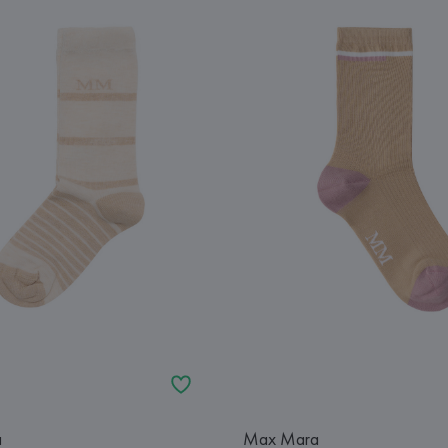
a
Max Mara