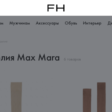
ам
Мужчинам
Аксессуары
Обувь
Интерьер
Д
делия
елия Max Mara
6 товаров