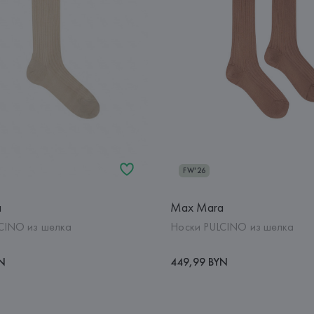
FW'26
a
Max Mara
CINO из шелка
Носки PULCINO из шелка
YN
449,99 BYN