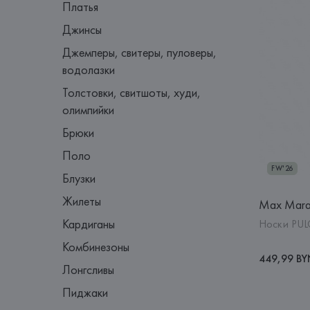
Платья
Джинсы
Джемперы, свитеры, пуловеры,
водолазки
Толстовки, свитшоты, худи,
олимпийки
Брюки
Поло
FW'26
Блузки
Жилеты
Max Mar
Кардиганы
Носки PUL
Комбинезоны
449,99 B
Лонгсливы
Пиджаки