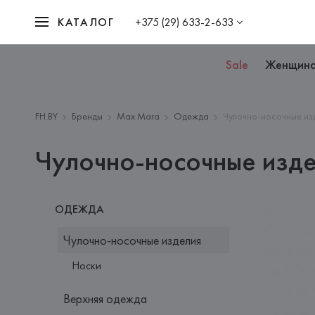
КАТАЛОГ
+375 (29) 633-2-633
Sale
Женщин
FH.BY
Бренды
Max Mara
Одежда
Чулочно-носочные из
Чулочно-носочные изд
ОДЕЖДА
Чулочно-носочные изделия
Носки
Верхняя одежда