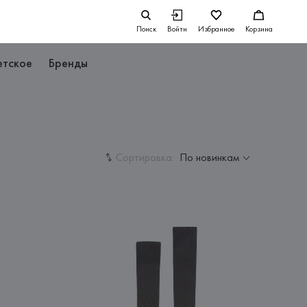
Поиск
Войти
Избранное
Корзина
етское
Бренды
Сортировка:
По новинкам